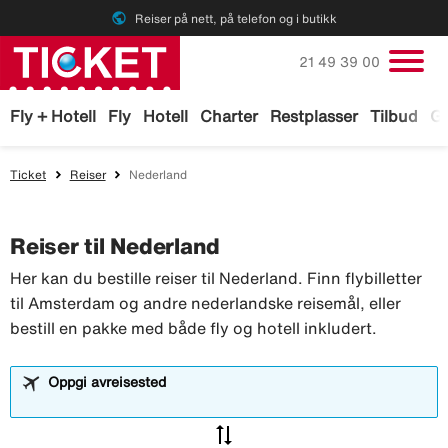
public
Reiser på nett, på telefon og i butikk
Ring oss på
21 49 39 00
Fly + Hotell
Fly
Hotell
Charter
Restplasser
Tilbud
Ga
Ticket
Reiser
Nederland
Reiser til Nederland
Her kan du bestille reiser til Nederland. Finn flybilletter
til Amsterdam og andre nederlandske reisemål, eller
bestill en pakke med både fly og hotell inkludert.
Oppgi avreisested
sync_alt