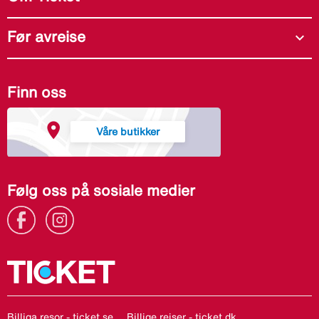
Før avreise
expand_more
Finn oss
Våre butikker
Følg oss på sosiale medier
Billiga resor - ticket.se
Billige rejser - ticket.dk