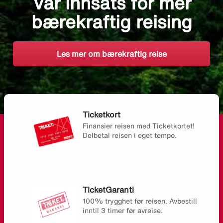
Vår innsats for mer
bærekraftig reising
Les mer om bærekraftig reise
Ticketkort
Finansier reisen med Ticketkortet!
Delbetal reisen i eget tempo.
TicketGaranti
100% trygghet før reisen. Avbestill
inntil 3 timer før avreise.