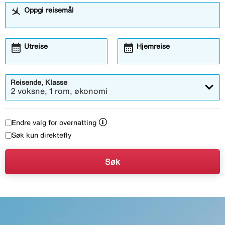
Oppgi reisemål
calendar_month
calendar_month
Utreise
Hjemreise
Reisende, Klasse
2 voksne, 1 rom, økonomi
Endre valg for overnatting
Søk kun direktefly
Søk