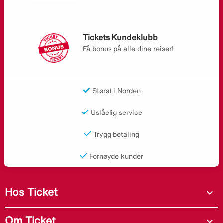
Tickets Kundeklubb
Få bonus på alle dine reiser!
Størst i Norden
Uslåelig service
Trygg betaling
Fornøyde kunder
Hos Ticket
expand_more
Om Ticket
expand_more