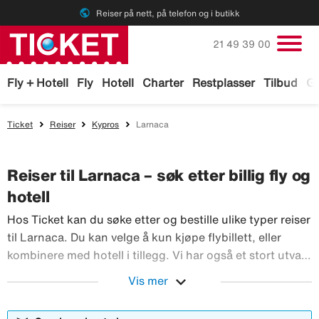
public
Reiser på nett, på telefon og i butikk
Ring oss på
21 49 39 00
Fly + Hotell
Fly
Hotell
Charter
Restplasser
Tilbud
Ga
Ticket
Reiser
Kypros
Larnaca
Reiser til Larnaca – søk etter billig fly og
hotell
Hos Ticket kan du søke etter og bestille ulike typer reiser
til Larnaca. Du kan velge å kun kjøpe flybillett, eller
kombinere med hotell i tillegg. Vi har også et stort utvalg
av leiebiler og aktiviteter du kan bestille før reisen til
expand_more
Vis mer
Larnaca. Med TicketGaranti kan du avbestille reisen hvis
Hos Ticket kan du søke etter og bestille ulik
noe skulle skje.