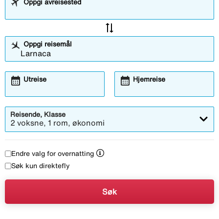
Oppgi avreisested
sync_alt
Oppgi reisemål
calendar_month
calendar_month
Utreise
Hjemreise
Reisende, Klasse
2 voksne, 1 rom, økonomi
Endre valg for overnatting
Søk kun direktefly
Søk