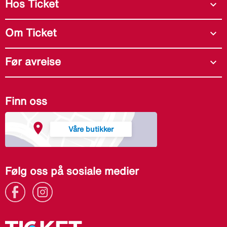
Hos Ticket
expand_more
Om Ticket
expand_more
Før avreise
expand_more
Finn oss
Våre butikker
Følg oss på sosiale medier