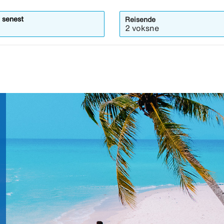
 senest
Reisende
ermodalen
2 voksne