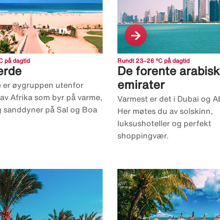
 på dagtid
Rundt 23–26 °C på dagtid
erde
De forente arabis
emirater
 er øygruppen utenfor
av Afrika som byr på varme,
Varmest er det i Dubai og A
og sanddyner på Sal og Boa
Her møtes du av solskinn,
luksushoteller og perfekt
shoppingvær.