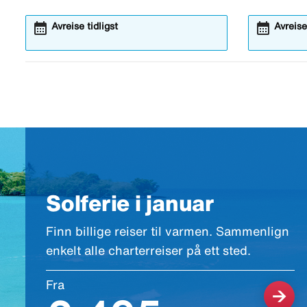
calendar_month
calendar_month
Åpner
Åpner
Avreise tidligst
Avreise
kalendermodalen
kalend
Solferie i januar
Finn billige reiser til varmen. Sammenlign
enkelt alle charterreiser på ett sted.
Fra