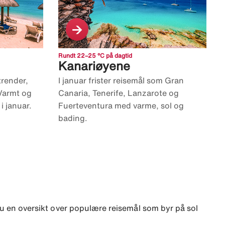
Rundt 22–25 °C på dagtid
Kanariøyene
trender,
I januar frister reisemål som Gran
 Varmt og
Canaria, Tenerife, Lanzarote og
i januar.
Fuerteventura med varme, sol og
bading.
 du en oversikt over populære reisemål som byr på sol