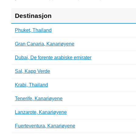
Destinasjon
Varmeste
Phuket, Thailand
reisemål
i
Gran Canaria, Kanariøyene
januar
med
temperatur
Dubai, De forente arabiske emirater
for
dag,
Sal, Kapp Verde
natt
og
Krabi, Thailand
vann
Tenerife, Kanariøyene
Lanzarote, Kanariøyene
Fuerteventura, Kanariøyene