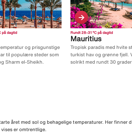
 på dagtid
Rundt 28–31 °C på dagtid
Mauritius
temperatur og prisgunstige
Tropisk paradis med hvite s
nuar til populære steder som
turkist hav og grønne fjell.
g Sharm el-Sheikh.
solrikt med rundt 30 grader 
l starte året med sol og behagelige temperaturer. Her finner
ises er omtrentlige.