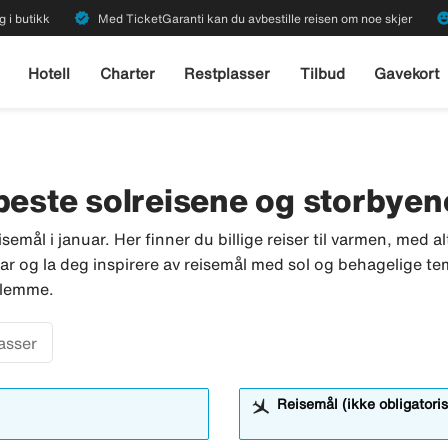
verified
emoji_emot
g i butikk
Med TicketGaranti kan du avbestille reisen om noe skjer
Hotell
Charter
Restplasser
Tilbud
Gavekort
 beste solreisene og storbyen
emål i januar. Her finner du billige reiser til varmen, med alt
uar og la deg inspirere av reisemål med sol og behagelige te
 glemme.
asser
Reisemål (ikke obligatoris