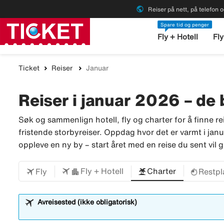
public
Reiser på nett, på telefon o
Spare tid og penger
Fly + Hotell
Fly
Ticket
Reiser
Januar
Reiser i januar 2026 – de
Søk og sammenlign hotell, fly og charter for å finne reis
fristende storbyreiser. Oppdag hvor det er varmt i jan
oppleve en ny by – start året med en reise du sent vil
Fly + Hotell
Charter
Fly
Restpl
Avreisested (ikke obligatorisk)