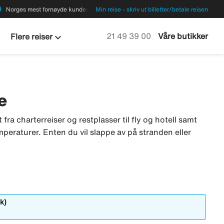
ions
Norges mest fornøyde kunder
Min reise - skriv ut billetter/betale reisen
keyboard_arrow_down
Ring oss på
21 49 39 00
Våre butikker
Flere reiser
e
 fra charterreiser og restplasser til fly og hotell samt
mperaturer. Enten du vil slappe av på stranden eller
k)