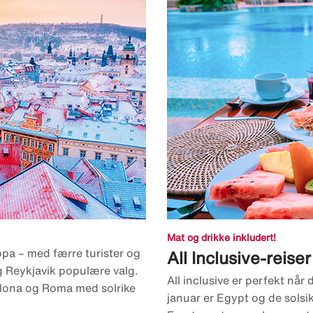
Mat og drikke inkludert!
pa – med færre turister og
All Inclusive-reiser
og Reykjavik populære valg.
All inclusive er perfekt når 
celona og Roma med solrike
januar er Egypt og de solsi