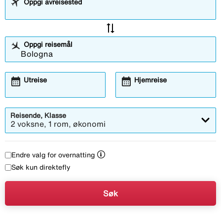
Oppgi avreisested
sync_alt
Oppgi reisemål
calendar_month
calendar_month
Utreise
Hjemreise
Reisende, Klasse
2 voksne, 1 rom, økonomi
Endre valg for overnatting
Søk kun direktefly
Søk