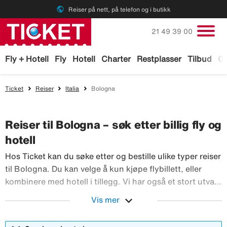
public
Reiser på nett, på telefon og i butikk
Ring oss på
21 49 39 00
Fly + Hotell
Fly
Hotell
Charter
Restplasser
Tilbud
Ga
Ticket
Reiser
Italia
Bologna
Reiser til Bologna – søk etter billig fly og
hotell
Hos Ticket kan du søke etter og bestille ulike typer reiser
til Bologna. Du kan velge å kun kjøpe flybillett, eller
kombinere med hotell i tillegg. Vi har også et stort utvalg
av leiebiler og aktiviteter du kan bestille før reisen til
expand_more
Vis mer
Bologna. Med TicketGaranti kan du avbestille reisen
Hos Ticket kan du søke etter og bestille
hvis noe skulle skje.