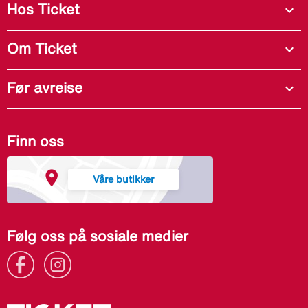
Hos Ticket
expand_more
Om Ticket
expand_more
Før avreise
expand_more
Finn oss
Våre butikker
Følg oss på sosiale medier