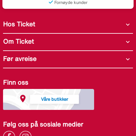
Fornøyde kunder
Hos Ticket
expand_more
Om Ticket
expand_more
Før avreise
expand_more
Finn oss
Våre butikker
Følg oss på sosiale medier