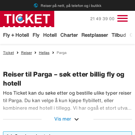
public
Reiser på nett, på telefon og i butikk
Ring oss på
21 49 39 00
Fly + Hotell
Fly
Hotell
Charter
Restplasser
Tilbud
Ga
Ticket
Reiser
Hellas
Parga
Reiser til Parga – søk etter billig fly og
hotell
Hos Ticket kan du søke etter og bestille ulike typer reiser
til Parga. Du kan velge å kun kjøpe flybillett, eller
kombinere med hotell i tillegg. Vi har også et stort utvalg
av leiebiler og aktiviteter du kan bestille før reisen til
expand_more
Vis mer
Parga. Med TicketGaranti kan du avbestille reisen hvis
Hos Ticket kan du søke etter og bestille ulik
noe skulle skje.