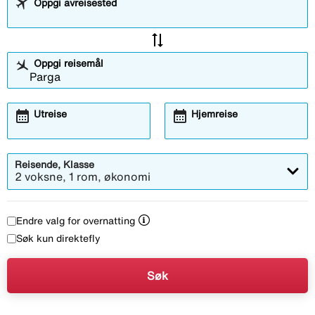
Oppgi avreisested
sync_alt
Oppgi reisemål
calendar_month
calendar_month
Utreise
Hjemreise
Reisende, Klasse
2 voksne, 1 rom, økonomi
Endre valg for overnatting
Søk kun direktefly
Søk