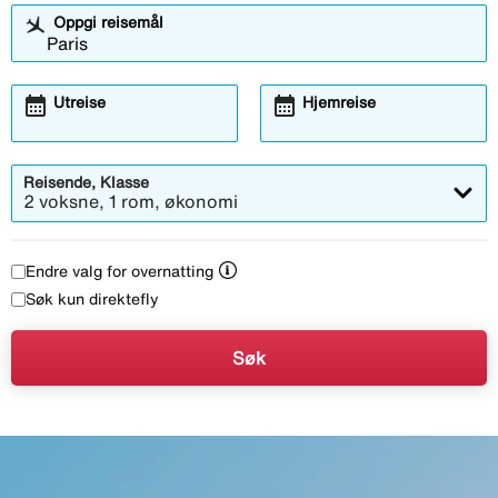
Oppgi reisemål
calendar_month
calendar_month
Utreise
Hjemreise
Reisende, Klasse
2 voksne, 1 rom, økonomi
Endre valg for overnatting
Søk kun direktefly
Søk