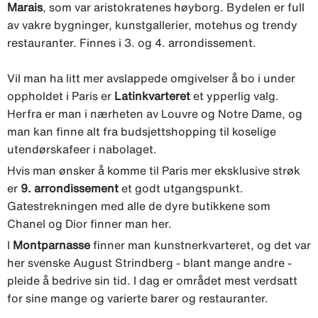
Marais
, som var aristokratenes høyborg. Bydelen er full
av vakre bygninger, kunstgallerier, motehus og trendy
restauranter. Finnes i 3. og 4. arrondissement.
Vil man ha litt mer avslappede omgivelser å bo i under
oppholdet i Paris er
Latinkvarteret
et ypperlig valg.
Herfra er man i nærheten av Louvre og Notre Dame, og
man kan finne alt fra budsjettshopping til koselige
utendørskafeer i nabolaget.
Hvis man ønsker å komme til Paris mer eksklusive strøk
er
9. arrondissement
et godt utgangspunkt.
Gatestrekningen med alle de dyre butikkene som
Chanel og Dior finner man her.
I
Montparnasse
finner man kunstnerkvarteret, og det var
her svenske August Strindberg - blant mange andre -
pleide å bedrive sin tid. I dag er området mest verdsatt
for sine mange og varierte barer og restauranter.