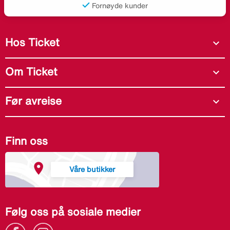
Fornøyde kunder
Hos Ticket
expand_more
Om Ticket
expand_more
Før avreise
expand_more
Finn oss
Våre butikker
Følg oss på sosiale medier