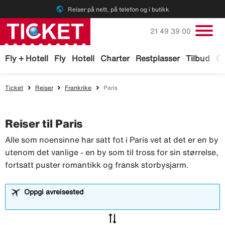
public
Reiser på nett, på telefon og i butikk
Ring oss på
21 49 39 00
Fly + Hotell
Fly
Hotell
Charter
Restplasser
Tilbud
Ga
Ticket
Reiser
Frankrike
Paris
Reiser til Paris
Alle som noensinne har satt fot i Paris vet at det er en by
utenom det vanlige - en by som til tross for sin størrelse,
fortsatt puster romantikk og fransk storbysjarm.
Oppgi avreisested
sync_alt