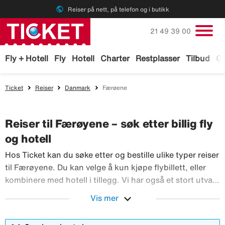
public
Reiser på nett, på telefon og i butikk
Ring oss på
21 49 39 00
Fly + Hotell
Fly
Hotell
Charter
Restplasser
Tilbud
Ga
Ticket
Reiser
Danmark
Færøene
Reiser til Færøyene – søk etter billig fly
og hotell
Hos Ticket kan du søke etter og bestille ulike typer reiser
til Færøyene. Du kan velge å kun kjøpe flybillett, eller
kombinere med hotell i tillegg. Vi har også et stort utvalg
av leiebiler og aktiviteter du kan bestille før reisen til
expand_more
Vis mer
Færøyene. Med TicketGaranti kan du avbestille reisen
Hos Ticket kan du søke etter og bestille
hvis noe skulle skje.