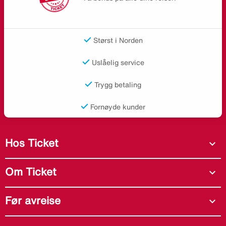
Størst i Norden
Uslåelig service
Trygg betaling
Fornøyde kunder
Hos Ticket
expand_more
Om Ticket
expand_more
Før avreise
expand_more