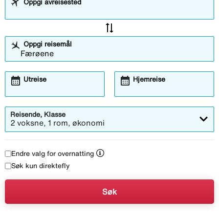
Oppgi avreisested
sync_alt
Oppgi reisemål
calendar_month
calendar_month
Utreise
Hjemreise
Reisende, Klasse
2 voksne, 1 rom, økonomi
Endre valg for overnatting
Søk kun direktefly
Søk