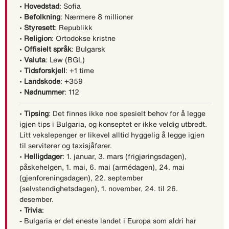
•
Hovedstad
: Sofia
•
Befolkning
: Nærmere 8 millioner
•
Styresett
: Republikk
•
Religion
: Ortodokse kristne
•
Offisielt språk
: Bulgarsk
•
Valuta
: Lew (BGL)
•
Tidsforskjell
: +1 time
•
Landskode
: +359
•
Nødnummer
: 112
•
Tipsing
: Det finnes ikke noe spesielt behov for å legge
igjen tips i Bulgaria, og konseptet er ikke veldig utbredt.
Litt vekslepenger er likevel alltid hyggelig å legge igjen
til servitører og taxisjåfører.
•
Helligdager
: 1. januar, 3. mars (frigjøringsdagen),
påskehelgen, 1. mai, 6. mai (armédagen), 24. mai
(gjenforeningsdagen), 22. september
(selvstendighetsdagen), 1. november, 24. til 26.
desember.
•
Trivia
:
- Bulgaria er det eneste landet i Europa som aldri har