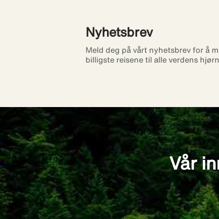
Nyhetsbrev
Meld deg på vårt nyhetsbrev for å m
billigste reisene til alle verdens hjør
Vår in