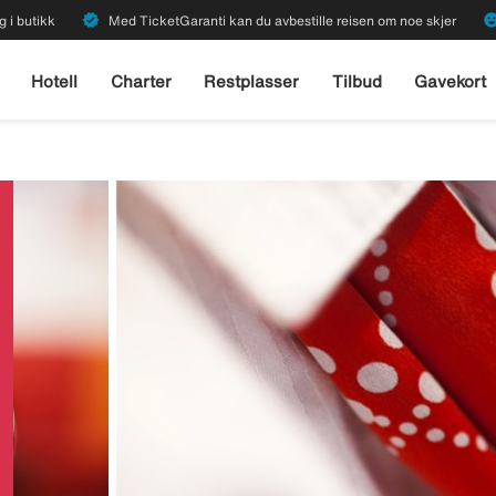
verified
emoji_emot
g i butikk
Med TicketGaranti kan du avbestille reisen om noe skjer
Hotell
Charter
Restplasser
Tilbud
Gavekort