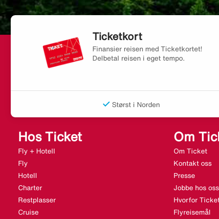
Ticketkort
Finansier reisen med Ticketkortet!
Delbetal reisen i eget tempo.
Størst i Norden
Hos Ticket
Om Tic
Fly + Hotell
Om Ticket
Fly
Kontakt oss
Hotell
Presse
Charter
Jobbe hos oss
Restplasser
Hvorfor Ticke
Cruise
Flyreisemål