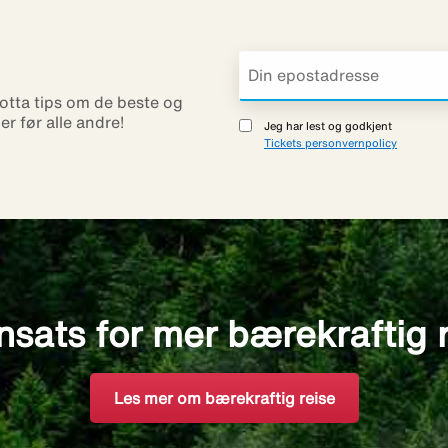
otta tips om de beste og
ner før alle andre!
Jeg har lest og godkjent
Tickets personvernpolicy
nsats for mer bærekraftig 
Les mer om bærekraftig reise