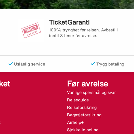
TicketGaranti
100% trygghet før reisen. Avbestill
inntil 3 timer før avreise.
Uslåelig service
Trygg betaling
ket
Før avreise
Vanlige spørsmål og svar
Reiseguide
Reiseforsikring
Bagasjeforsikring
t
Airhelp+
Sjekke in online