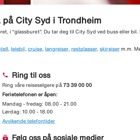
 på City Syd i Trondheim
t, i "glassburet". Du tar deg til City Syd ved buss eller bil
tell
,
leiebil
,
cruise
,
langreiser
,
restplasser
,
skireiser
m.m. Med
Ring til oss
phone
Ring våre reiseselgere på
73 39 00 00
Ferietelefonen er åpen:
Mandag - fredag: 08.00 - 21.00
Lørdag: 10.00 - 18.00
Avvikende telefontider
Følg oss på sosiale medier
subscriptions