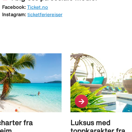
Facebook:
Ticket.no
Instagram:
ticketferiereiser
harter fra
Luksus med
heim
toppkarakter fra