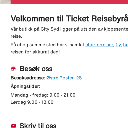
Velkommen til Ticket Reisebyrå
Vår butikk på City Syd ligger på utsiden av kjøpesentere
reise.
På et og samme sted har vi samlet
charterreiser
,
fly
,
ho
reisen for akkurat deg!
Besøk oss
store
Besøksadresse:
Østre Rosten 28
Åpningstider:
Mandag - fredag: 9.00 - 21.00
Lørdag 9.00 - 18.00
Skriv til oss
mail