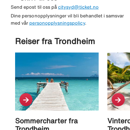
Send epost til oss på
citysyd@ticket.no
Dine personopplysninger vil bli behandlet i samsvar
med vår
personopplysningspolicy
.
Reiser fra Trondheim
Sommercharter fra
Vinterc
Trondheim
Trond