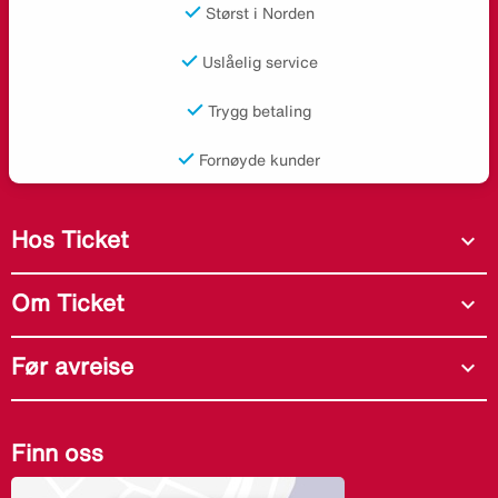
Størst i Norden
Uslåelig service
Trygg betaling
Fornøyde kunder
Hos Ticket
expand_more
Om Ticket
expand_more
Før avreise
expand_more
Finn oss