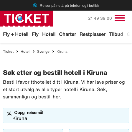
public
Reiser på nett, på telefon og i butikk
Ring oss på
21 49 39 00
Fly + Hotell
Fly
Hotell
Charter
Restplasser
Tilbud
Ga
Ticket
Hotell
Sverige
Kiruna
Søk etter og bestill hotell i Kiruna
Bestill favoritthotellet ditt i Kiruna. Vi har lave priser og
et stort utvalg av alle typer hotell i Kiruna. Søk,
sammenlign og bestill her.
Oppgi reisemål