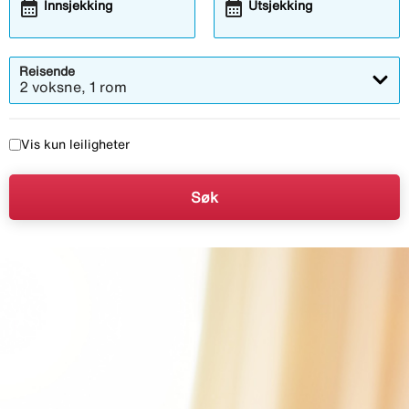
calendar_month
calendar_month
Innsjekking
Utsjekking
Reisende
2 voksne, 1 rom
Vis kun leiligheter
Søk