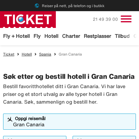
public
Reiser på nett, på telefon og i butikk
Ring oss på
21 49 39 00
Fly + Hotell
Fly
Hotell
Charter
Restplasser
Tilbud
Ga
Ticket
Hotell
Spania
Gran Canaria
Søk etter og bestill hotell i Gran Canaria
Bestill favoritthotellet ditt i Gran Canaria. Vi har lave
priser og et stort utvalg av alle typer hotell i Gran
Canaria. Søk, sammenlign og bestill her.
Oppgi reisemål