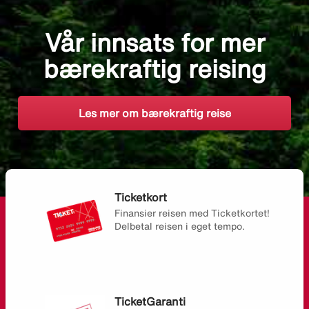
Vår innsats for mer
bærekraftig reising
Les mer om bærekraftig reise
Ticketkort
Finansier reisen med Ticketkortet!
Delbetal reisen i eget tempo.
TicketGaranti