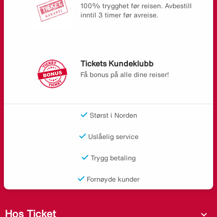
100% trygghet før reisen. Avbestill
inntil 3 timer før avreise.
Tickets Kundeklubb
Få bonus på alle dine reiser!
Størst i Norden
Uslåelig service
Trygg betaling
Fornøyde kunder
Hos Ticket
expand_more