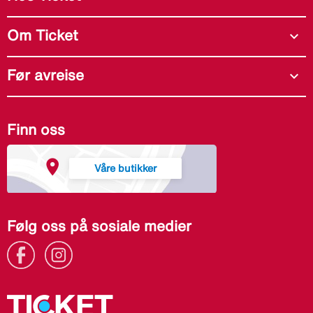
Om Ticket
expand_more
Før avreise
expand_more
Finn oss
Våre butikker
Følg oss på sosiale medier