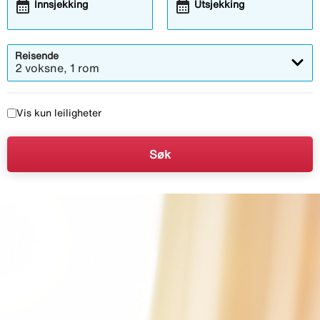
calendar_month
calendar_month
Innsjekking
Utsjekking
Reisende
2 voksne, 1 rom
Vis kun leiligheter
Søk