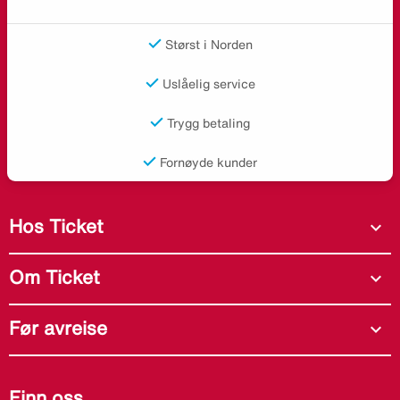
Størst i Norden
Uslåelig service
Trygg betaling
Fornøyde kunder
Hos Ticket
expand_more
Om Ticket
expand_more
Før avreise
expand_more
Finn oss