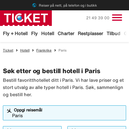
public
Reiser på nett, på telefon og i butikk
Ring oss på
21 49 39 00
Fly + Hotell
Fly
Hotell
Charter
Restplasser
Tilbud
Ga
Ticket
Hotell
Frankrike
Paris
Søk etter og bestill hotell i Paris
Bestill favoritthotellet ditt i Paris. Vi har lave priser og et
stort utvalg av alle typer hotell i Paris. Søk, sammenlign
og bestill her.
Oppgi reisemål