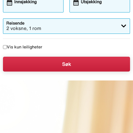
calendar_month
calendar_month
Innsjekking
Utsjekking
Reisende
2 voksne, 1 rom
Vis kun leiligheter
Søk