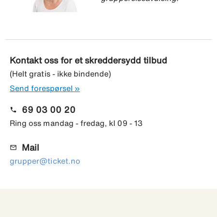
Kontakt oss for et skreddersydd tilbud
(Helt gratis - ikke bindende)
Send forespørsel »
69 03 00 20
phone
Ring oss mandag - fredag, kl 09 - 13
Mail
mail_outline
grupper@ticket.no