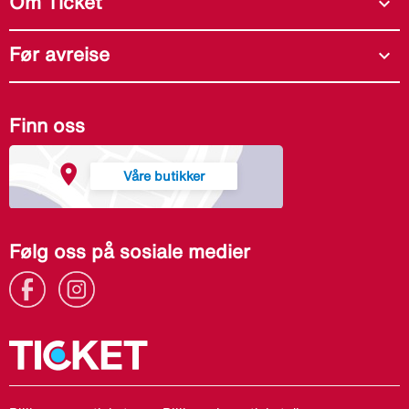
Om Ticket
expand_more
Før avreise
expand_more
Finn oss
Våre butikker
Følg oss på sosiale medier