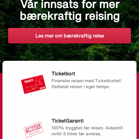
Vår innsats for mer
bærekraftig reising
Les mer om bærekraftig reise
Ticketkort
Finansier reisen med Ticketkortet!
Delbetal reisen i eget tempo.
TicketGaranti
100% trygghet før reisen. Avbestill
inntil 3 timer før avreise.