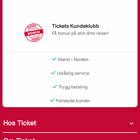
Tickets Kundeklubb
Få bonus på alle dine reiser!
Størst i Norden
Uslåelig service
Trygg betaling
Fornøyde kunder
Hos Ticket
expand_more