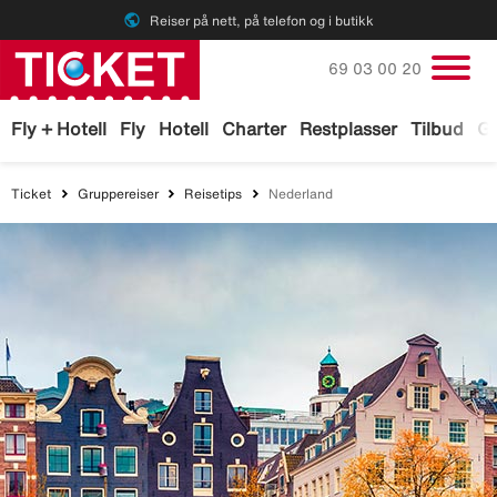
public
Reiser på nett, på telefon og i butikk
Ring oss på
69 03 00 20
Fly + Hotell
Fly
Hotell
Charter
Restplasser
Tilbud
Ga
Ticket
Gruppereiser
Reisetips
Nederland