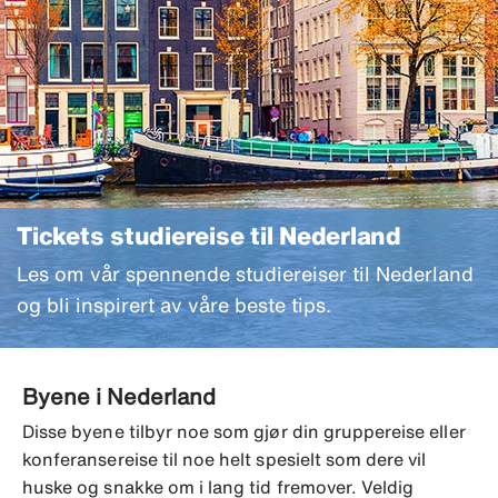
Tickets studiereise til Nederland
Les om vår spennende studiereiser til Nederland​
og bli inspirert av våre beste tips.
Byene i Nederland
Disse byene tilbyr noe som gjør din gruppereise eller
konferansereise til noe helt spesielt som dere vil
huske og snakke om i lang tid fremover. Veldig