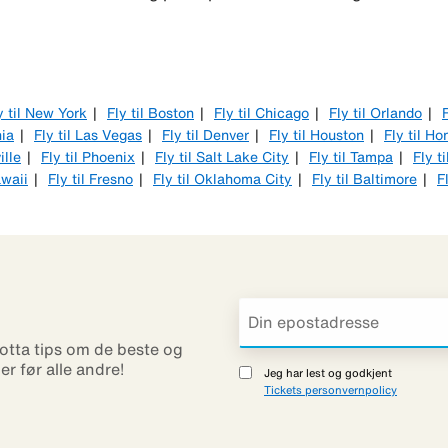
y til New York
Fly til Boston
Fly til Chicago
Fly til Orlando
F
hia
Fly til Las Vegas
Fly til Denver
Fly til Houston
Fly til Ho
ille
Fly til Phoenix
Fly til Salt Lake City
Fly til Tampa
Fly t
awaii
Fly til Fresno
Fly til Oklahoma City
Fly til Baltimore
F
otta tips om de beste og
ner før alle andre!
Jeg har lest og godkjent
Tickets personvernpolicy