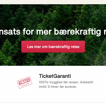
nsats for mer bærekraftig 
Les mer om bærekraftig reise
TicketGaranti
100% trygghet før reisen. Avbestill
inntil 3 timer før avreise.