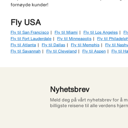
fornøyde kunder!
Fly USA
Fly til San Francisco
Fly til Miami
Fly til Los Angeles
Fl
Fly til Fort Lauderdale
Fly til Minneapolis
Fly til Philadelp
Fly til Atlanta
Fly til Dallas
Fly til Memphis
Fly til Nashv
Fly til Savannah
Fly til Cleveland
Fly til Aspen
Fly til H
Nyhetsbrev
Meld deg på vårt nyhetsbrev for å m
billigste reisene til alle verdens hjør