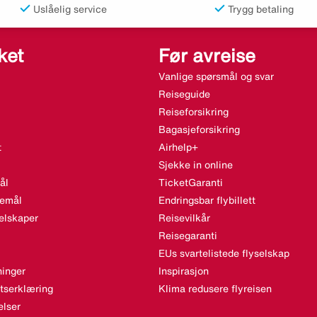
Uslåelig service
Trygg betaling
ket
Før avreise
Vanlige spørsmål og svar
Reiseguide
Reiseforsikring
Bagasjeforsikring
t
Airhelp+
Sjekke in online
ål
TicketGaranti
semål
Endringsbar flybillett
elskaper
Reisevilkår
Reisegaranti
EUs svartelistede flyselskap
inger
Inspirasjon
etserklæring
Klima redusere flyreisen
lser