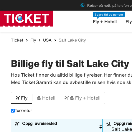
public
Reiser på nett, på telefon o
Spare tid og penger
Fly + Hotell
Fly
Ticket
Fly
USA
Salt Lake City
Billige fly til Salt Lake City
Hos Ticket finner du alltid billige flyreiser. Her finner d
Med TicketGaranti kan du avbestille reisen hvis noe skull
Fly
Hotell
Fly + Hotell
Tur/retur
Oppgi avreisested
Oppgi re
sync_alt