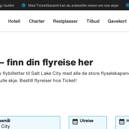
verified
emoji_emot
g i butikk
Med TicketGaranti kan du avbestille reisen om noe skjer
Hotell
Charter
Restplasser
Tilbud
Gavekort
 – finn din flyreise her
u flybilletter til Salt Lake City med alle de store flyselskapene.
e skje. Bestill flyreiser hos Ticket!
calendar_month
calendar_month
isemål
Utreise
H