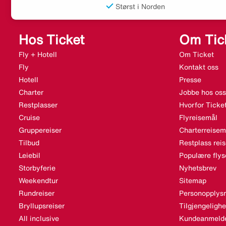
Størst i Norden
Hos Ticket
Om Tic
Fly + Hotell
Om Ticket
Fly
Kontakt oss
Hotell
Presse
Charter
Jobbe hos oss
Restplasser
Hvorfor Ticke
Cruise
Flyreisemål
Gruppereiser
Charterreisem
Tilbud
Restplass rei
Leiebil
Populære flys
Storbyferie
Nyhetsbrev
Weekendtur
Sitemap
Rundreiser
Personopplysn
Bryllupsreiser
Tilgjengeligh
All inclusive
Kundeanmelde