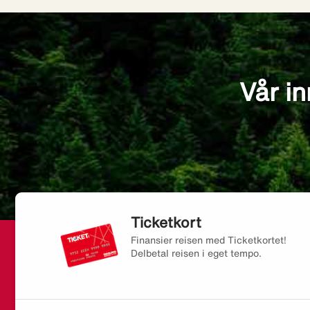
Vår in
Ticketkort
Finansier reisen med Ticketkortet!
Delbetal reisen i eget tempo.