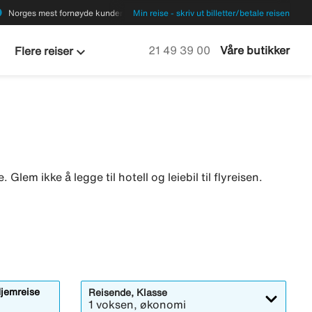
ions
Norges mest fornøyde kunder
Min reise - skriv ut billetter/betale reisen
keyboard_arrow_down
Ring oss på
21 49 39 00
Våre butikker
Flere reiser
 Glem ikke å legge til hotell og leiebil til flyreisen.
jemreise
Reisende, Klasse
1 voksen, økonomi