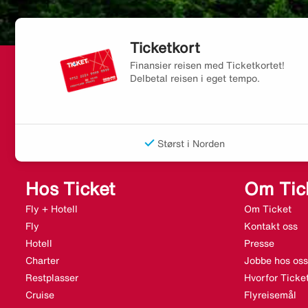
Ticketkort
Finansier reisen med Ticketkortet!
Delbetal reisen i eget tempo.
Størst i Norden
Hos Ticket
Om Tic
Fly + Hotell
Om Ticket
Fly
Kontakt oss
Hotell
Presse
Charter
Jobbe hos oss
Restplasser
Hvorfor Ticke
Cruise
Flyreisemål