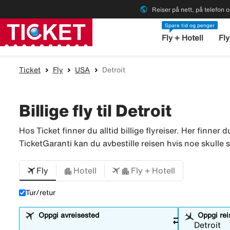
public
Reiser på nett, på telefon o
Spare tid og penger
Fly + Hotell
Fly
Ticket
Fly
USA
Detroit
Billige fly til Detroit
Hos Ticket finner du alltid billige flyreiser. Her finner d
TicketGaranti kan du avbestille reisen hvis noe skulle sk
Fly
Hotell
Fly + Hotell
Tur/retur
Oppgi avreisested
Oppgi re
sync_alt