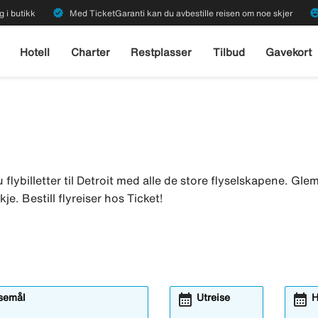
verified
emoji_emot
g i butikk
Med TicketGaranti kan du avbestille reisen om noe skjer
Hotell
Charter
Restplasser
Tilbud
Gavekort
u flybilletter til Detroit med alle de store flyselskapene. Glem 
je. Bestill flyreiser hos Ticket!
calendar_month
calendar_month
isemål
Utreise
H