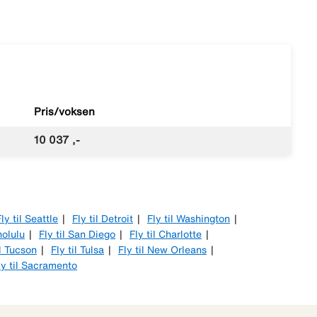
Pris/voksen
10 037 ,-
ly til Seattle
Fly til Detroit
Fly til Washington
nolulu
Fly til San Diego
Fly til Charlotte
il Tucson
Fly til Tulsa
Fly til New Orleans
ly til Sacramento