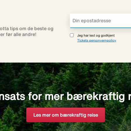
otta tips om de beste og
ner før alle andre!
Jeg har lest og godkjent
Tickets personvernpolicy
nsats for mer bærekraftig 
Les mer om bærekraftig reise