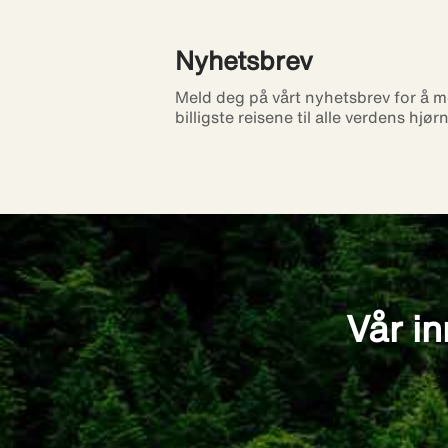
Nyhetsbrev
Meld deg på vårt nyhetsbrev for å m
billigste reisene til alle verdens hjør
Vår in