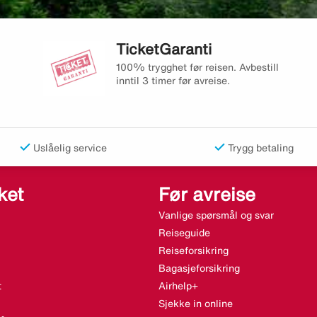
TicketGaranti
100% trygghet før reisen. Avbestill
inntil 3 timer før avreise.
Uslåelig service
Trygg betaling
ket
Før avreise
Vanlige spørsmål og svar
Reiseguide
Reiseforsikring
Bagasjeforsikring
t
Airhelp+
Sjekke in online