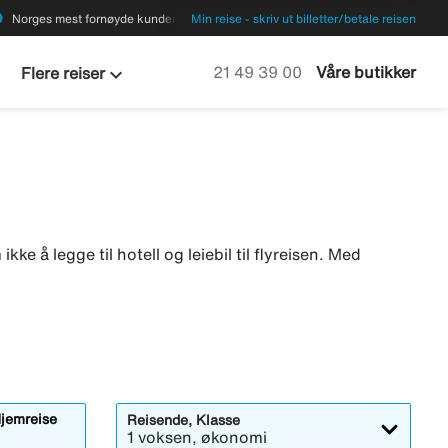
ions
Norges mest fornøyde kunder
Min reise - skriv ut billetter/betale reisen
keyboard_arrow_down
Ring oss på
21 49 39 00
Våre butikker
Flere reiser
ikke å legge til hotell og leiebil til flyreisen. Med
jemreise
Reisende, Klasse
1 voksen, økonomi