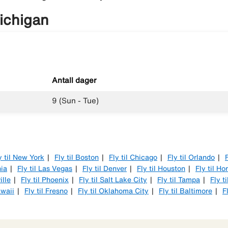
Michigan
Antall dager
9 (Sun - Tue)
y til New York
Fly til Boston
Fly til Chicago
Fly til Orlando
F
hia
Fly til Las Vegas
Fly til Denver
Fly til Houston
Fly til Ho
ille
Fly til Phoenix
Fly til Salt Lake City
Fly til Tampa
Fly t
awaii
Fly til Fresno
Fly til Oklahoma City
Fly til Baltimore
F