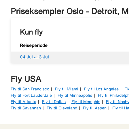
Priseksempler Oslo - Detroit, 
Kun fly
Reiseperiode
04 Jul - 13 Jul
Fly USA
Fly til San Francisco
Fly til Miami
Fly til Los Angeles
Fl
Fly til Fort Lauderdale
Fly til Minneapolis
Fly til Philadelp
Fly til Atlanta
Fly til Dallas
Fly til Memphis
Fly til Nashv
Fly til Savannah
Fly til Cleveland
Fly til Aspen
Fly til H