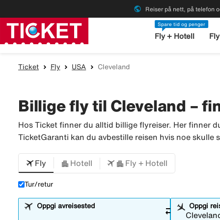
public
Reiser på nett, på telefon o
Spare tid og penger
Fly + Hotell
Fly
Ticket
Fly
USA
Cleveland
Billige fly til Cleveland – f
Hos Ticket finner du alltid billige flyreiser. Her finner d
TicketGaranti kan du avbestille reisen hvis noe skulle sk
Fly
Hotell
Fly + Hotell
Tur/retur
Oppgi avreisested
Oppgi re
sync_alt