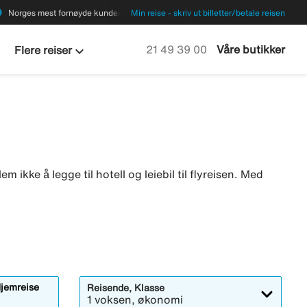
ions
Norges mest fornøyde kunder
Min reise - skriv ut billetter/betale reisen
keyboard_arrow_down
Ring oss på
21 49 39 00
Våre butikker
Flere reiser
em ikke å legge til hotell og leiebil til flyreisen. Med
jemreise
Reisende, Klasse
1 voksen, økonomi