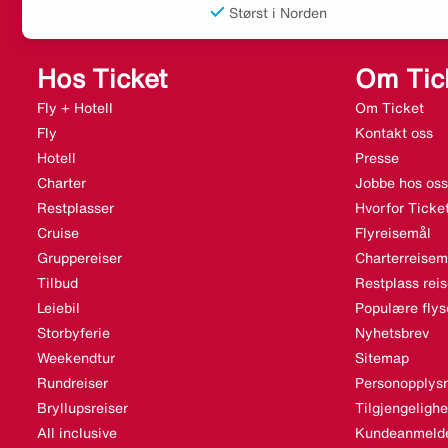
Størst i Norden
Hos Ticket
Om Tic
Fly + Hotell
Om Ticket
Fly
Kontakt oss
Hotell
Presse
Charter
Jobbe hos oss
Restplasser
Hvorfor Ticke
Cruise
Flyreisemål
Gruppereiser
Charterreisem
Tilbud
Restplass rei
Leiebil
Populære flys
Storbyferie
Nyhetsbrev
Weekendtur
Sitemap
Rundreiser
Personopplysn
Bryllupsreiser
Tilgjengeligh
All inclusive
Kundeanmelde