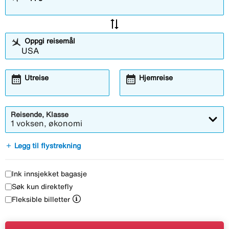
sync_alt
Oppgi reisemål
calendar_month
calendar_month
Utreise
Hjemreise
Reisende, Klasse
1 voksen, økonomi
add
Legg til flystrekning
Ink innsjekket bagasje
Søk kun direktefly
Fleksible billetter