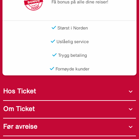
Få bonus på alle dine reiser!
Størst i Norden
Uslåelig service
Trygg betaling
Fornøyde kunder
Hos Ticket
expand_more
Om Ticket
expand_more
Før avreise
expand_more