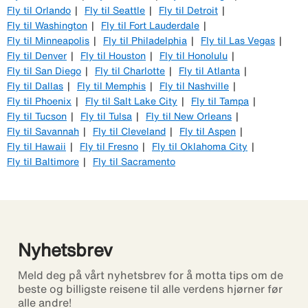
Fly til Orlando
Fly til Seattle
Fly til Detroit
Fly til Washington
Fly til Fort Lauderdale
Fly til Minneapolis
Fly til Philadelphia
Fly til Las Vegas
Fly til Denver
Fly til Houston
Fly til Honolulu
Fly til San Diego
Fly til Charlotte
Fly til Atlanta
Fly til Dallas
Fly til Memphis
Fly til Nashville
Fly til Phoenix
Fly til Salt Lake City
Fly til Tampa
Fly til Tucson
Fly til Tulsa
Fly til New Orleans
Fly til Savannah
Fly til Cleveland
Fly til Aspen
Fly til Hawaii
Fly til Fresno
Fly til Oklahoma City
Fly til Baltimore
Fly til Sacramento
Nyhetsbrev
Meld deg på vårt nyhetsbrev for å motta tips om de
beste og billigste reisene til alle verdens hjørner før
alle andre!