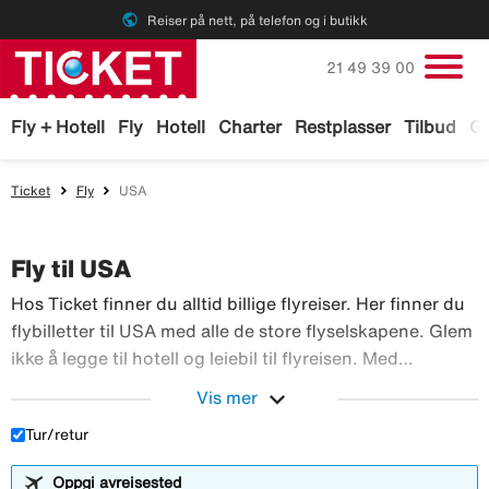
public
Reiser på nett, på telefon og i butikk
Ring oss på
21 49 39 00
Fly + Hotell
Fly
Hotell
Charter
Restplasser
Tilbud
Ga
Ticket
Fly
USA
Fly til USA
Hos Ticket finner du alltid billige flyreiser. Her finner du
flybilletter til USA med alle de store flyselskapene. Glem
ikke å legge til hotell og leiebil til flyreisen. Med
TicketGaranti kan du avbestille reisen hvis noe skulle
expand_more
Vis mer
Hos Ticket finner du alltid 
skje. Bestill flyreiser hos Ticket!
Tur/retur
Oppgi avreisested