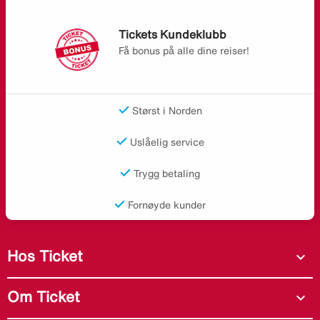
Tickets Kundeklubb
Få bonus på alle dine reiser!
Størst i Norden
Uslåelig service
Trygg betaling
Fornøyde kunder
Hos Ticket
expand_more
Om Ticket
expand_more