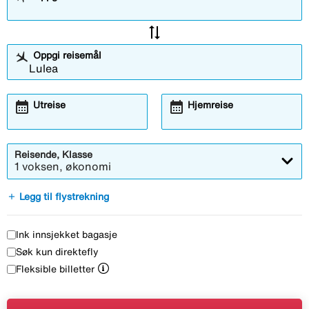
sync_alt
Oppgi reisemål
calendar_month
calendar_month
Utreise
Hjemreise
Reisende, Klasse
1 voksen, økonomi
add
Legg til flystrekning
Ink innsjekket bagasje
Søk kun direktefly
Fleksible billetter