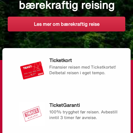
bærekraftig reising
Les mer om bærekraftig reise
Ticketkort
Finansier reisen med Ticketkortet!
Delbetal reisen i eget tempo.
TicketGaranti
100% trygghet før reisen. Avbestill
inntil 3 timer før avreise.