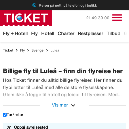
public
Reiser på nett, på telefon og i butikk
Ring oss på
21 49 39 00
Fly + Hotell
Fly
Hotell
Charter
Restplasser
Tilbud
Ga
Ticket
Fly
Sverige
Lulea
Billige fly til Luleå – finn din flyreise her
Hos Ticket finner du alltid billige flyreiser. Her finner du
flybilletter til Luleå med alle de store flyselskapene.
Glem ikke å legge til hotell og leiebil til flyreisen. Med
TicketGaranti kan du avbestille reisen hvis noe skulle
expand_more
Vis mer
Hos Ticket finner du alltid 
skje. Bestill flyreiser hos Ticket!
Tur/retur
Oppgi avreisested