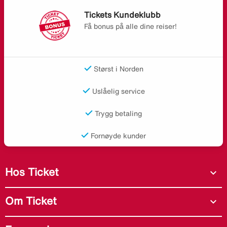
Tickets Kundeklubb
Få bonus på alle dine reiser!
Størst i Norden
Uslåelig service
Trygg betaling
Fornøyde kunder
Hos Ticket
expand_more
Om Ticket
expand_more