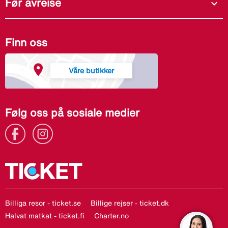
Før avreise
expand_more
Finn oss
Våre butikker
Følg oss på sosiale medier
Billiga resor - ticket.se
Billige rejser - ticket.dk
Halvat matkat - ticket.fi
Charter.no