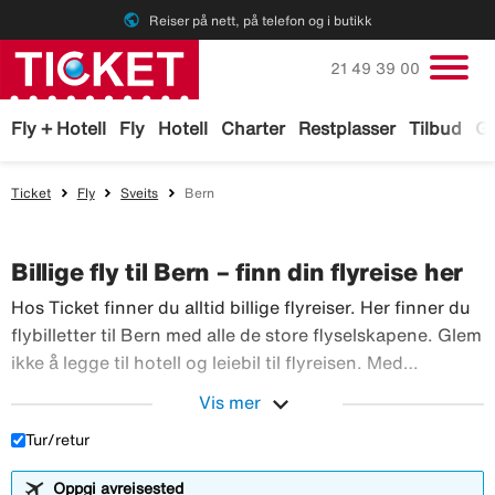
public
Reiser på nett, på telefon og i butikk
Ring oss på
21 49 39 00
Fly + Hotell
Fly
Hotell
Charter
Restplasser
Tilbud
Ga
Ticket
Fly
Sveits
Bern
Billige fly til Bern – finn din flyreise her
Hos Ticket finner du alltid billige flyreiser. Her finner du
flybilletter til Bern med alle de store flyselskapene. Glem
ikke å legge til hotell og leiebil til flyreisen. Med
TicketGaranti kan du avbestille reisen hvis noe skulle
expand_more
Vis mer
Hos Ticket finner du alltid 
skje. Bestill flyreiser hos Ticket!
Tur/retur
Oppgi avreisested