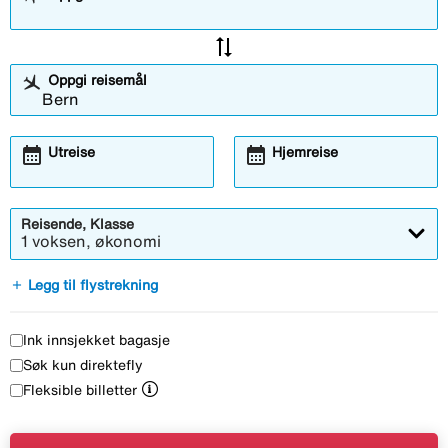
sync_alt
Oppgi reisemål
calendar_month
calendar_month
Utreise
Hjemreise
Reisende, Klasse
1 voksen, økonomi
add
Legg til flystrekning
Ink innsjekket bagasje
Søk kun direktefly
Fleksible billetter