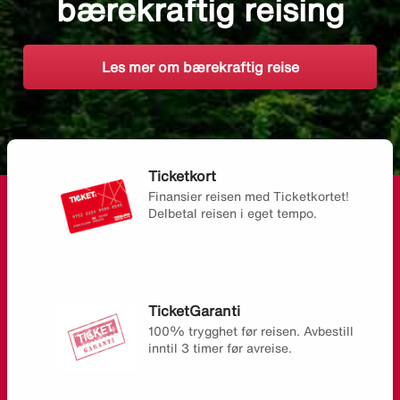
bærekraftig reising
Les mer om bærekraftig reise
Ticketkort
Finansier reisen med Ticketkortet!
Delbetal reisen i eget tempo.
TicketGaranti
100% trygghet før reisen. Avbestill
inntil 3 timer før avreise.