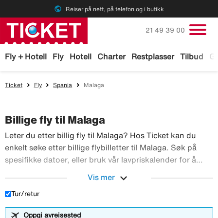
public
Reiser på nett, på telefon og i butikk
Ring oss på
21 49 39 00
Fly + Hotell
Fly
Hotell
Charter
Restplasser
Tilbud
Ga
Ticket
Fly
Spania
Malaga
Billige fly til Malaga
Leter du etter billig fly til Malaga? Hos Ticket kan du
enkelt søke etter billige flybilletter til Malaga. Søk på
spesifikke datoer, eller bruk vår lavpriskalender for å
finne billigste pris i en gitt reiseperiode. Vi søker etter
expand_more
Vis mer
Leter d
billig fly til Malaga fra de fleste store flyselskapene.
Tur/retur
Oppgi avreisested