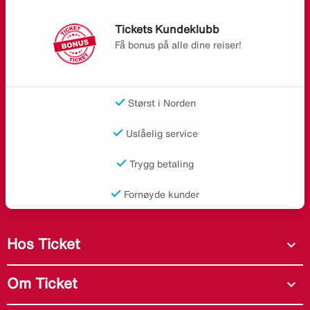
Tickets Kundeklubb
Få bonus på alle dine reiser!
Størst i Norden
Uslåelig service
Trygg betaling
Fornøyde kunder
Hos Ticket
expand_more
Om Ticket
expand_more