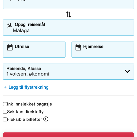
sync_alt
Oppgi reisemål
calendar_month
calendar_month
Utreise
Hjemreise
Reisende, Klasse
1 voksen, økonomi
add
Legg til flystrekning
Ink innsjekket bagasje
Søk kun direktefly
Fleksible billetter