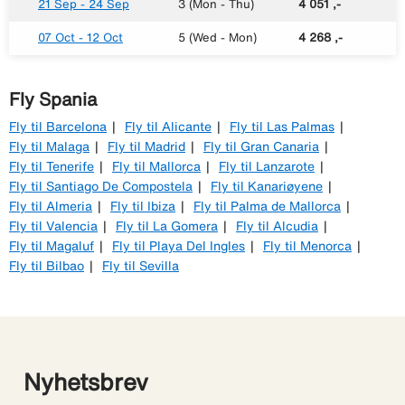
21 Sep - 24 Sep
3 (Mon - Thu)
4 051 ,-
07 Oct - 12 Oct
5 (Wed - Mon)
4 268 ,-
Fly Spania
Fly til Barcelona
Fly til Alicante
Fly til Las Palmas
Fly til Malaga
Fly til Madrid
Fly til Gran Canaria
Fly til Tenerife
Fly til Mallorca
Fly til Lanzarote
Fly til Santiago De Compostela
Fly til Kanariøyene
Fly til Almeria
Fly til Ibiza
Fly til Palma de Mallorca
Fly til Valencia
Fly til La Gomera
Fly til Alcudia
Fly til Magaluf
Fly til Playa Del Ingles
Fly til Menorca
Fly til Bilbao
Fly til Sevilla
Nyhetsbrev