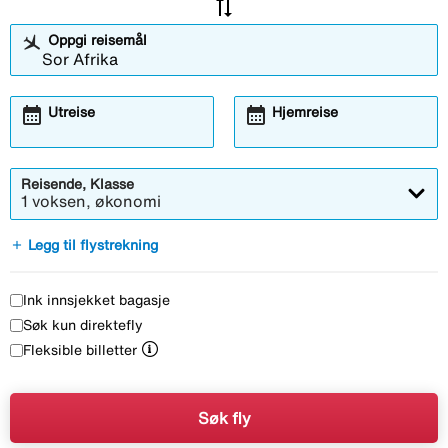
sync_alt
Oppgi reisemål
calendar_month
calendar_month
Utreise
Hjemreise
Reisende, Klasse
1 voksen, økonomi
add
Legg til flystrekning
Ink innsjekket bagasje
Søk kun direktefly
Fleksible billetter
Søk fly