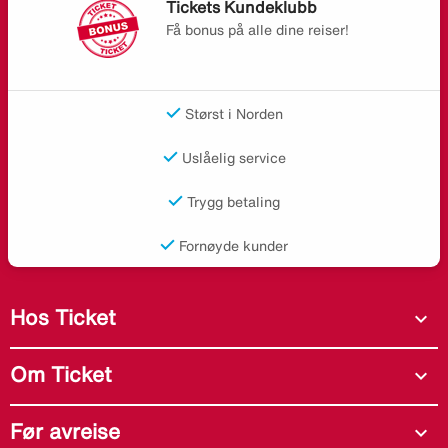
Tickets Kundeklubb
Få bonus på alle dine reiser!
Størst i Norden
Uslåelig service
Trygg betaling
Fornøyde kunder
Hos Ticket
expand_more
Om Ticket
expand_more
Før avreise
expand_more