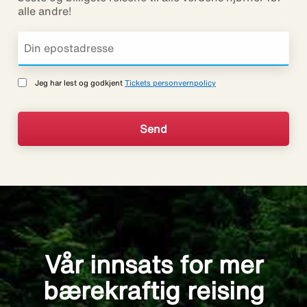
alle andre!
Jeg har lest og godkjent
Tickets personvernpolicy
Vår innsats for mer
bærekraftig reising