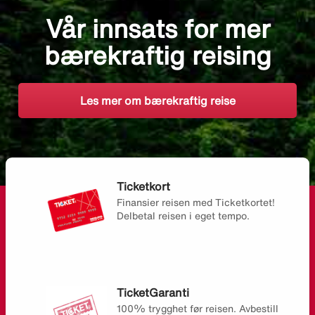
Vår innsats for mer
bærekraftig reising
Les mer om bærekraftig reise
Ticketkort
Finansier reisen med Ticketkortet!
Delbetal reisen i eget tempo.
TicketGaranti
100% trygghet før reisen. Avbestill