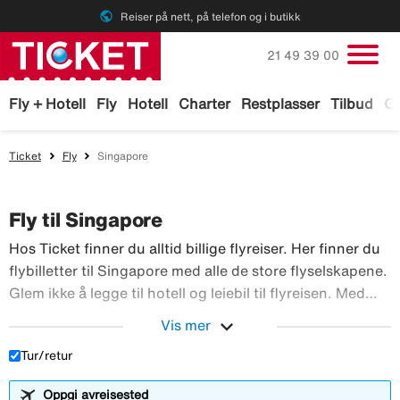
public
Reiser på nett, på telefon og i butikk
Ring oss på
21 49 39 00
Fly + Hotell
Fly
Hotell
Charter
Restplasser
Tilbud
Ga
Ticket
Fly
Singapore
Fly til Singapore
Hos Ticket finner du alltid billige flyreiser. Her finner du
flybilletter til Singapore med alle de store flyselskapene.
Glem ikke å legge til hotell og leiebil til flyreisen. Med
TicketGaranti kan du avbestille reisen hvis noe skulle
expand_more
Vis mer
Hos Ticket finner du alltid 
skje. Bestill flyreiser hos Ticket!
Tur/retur
Oppgi avreisested