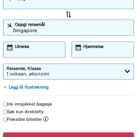
sync_alt
Oppgi reisemål
calendar_month
calendar_month
Utreise
Hjemreise
Reisende, Klasse
1 voksen, økonomi
add
Legg til flystrekning
Ink innsjekket bagasje
Søk kun direktefly
Fleksible billetter