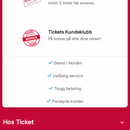
inntil 3 timer før avreise.
Tickets Kundeklubb
Få bonus på alle dine reiser!
Størst i Norden
Uslåelig service
Trygg betaling
Fornøyde kunder
Hos Ticket
expand_more