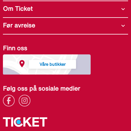
Om Ticket
expand_more
Før avreise
expand_more
Finn oss
Våre butikker
Følg oss på sosiale medier