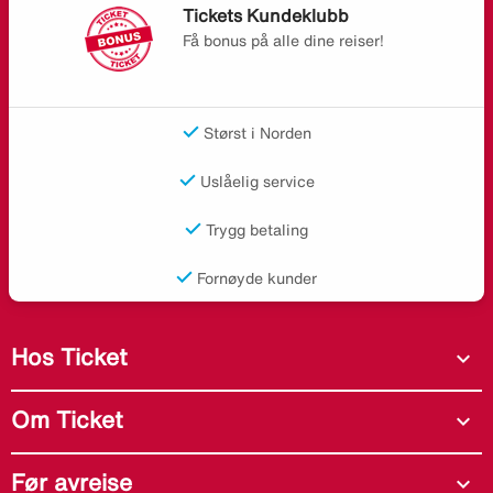
Tickets Kundeklubb
Få bonus på alle dine reiser!
Størst i Norden
Uslåelig service
Trygg betaling
Fornøyde kunder
Hos Ticket
expand_more
Om Ticket
expand_more
Før avreise
expand_more