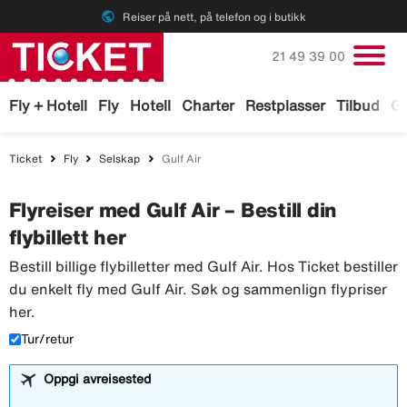
public
Reiser på nett, på telefon og i butikk
Ring oss på
21 49 39 00
Fly + Hotell
Fly
Hotell
Charter
Restplasser
Tilbud
Ga
Ticket
Fly
Selskap
Gulf Air
Flyreiser med Gulf Air – Bestill din
flybillett her
Bestill billige flybilletter med Gulf Air. Hos Ticket bestiller
du enkelt fly med Gulf Air. Søk og sammenlign flypriser
her.
Tur/retur
Oppgi avreisested