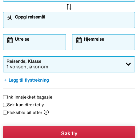
sync_alt
Oppgi reisemål
calendar_month
calendar_month
Åpner
Åpner
Utreise
Hjemreise
kalendermodalen
kalendermodalen
Reisende, Klasse
1 voksen, økonomi
add
Legg til flystrekning
Ink innsjekket bagasje
Søk kun direktefly
Fleksible billetter
Søk fly