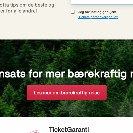
otta tips om de beste og
ner før alle andre!
Jeg har lest og godkjent
Tickets personvernpolicy
nsats for mer bærekraftig 
Les mer om bærekraftig reise
TicketGaranti