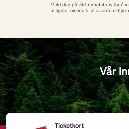
Meld deg på vårt nyhetsbrev for å m
billigste reisene til alle verdens hjør
Vår in
Ticketkort