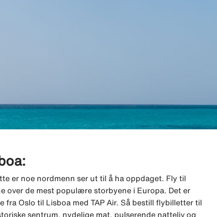
sboa:
tte er noe nordmenn ser ut til å ha oppdaget. Fly til
ene over de mest populære storbyene i Europa. Det er
fra Oslo til Lisboa med TAP Air. Så bestill flybilletter til
toriske sentrum, nydelige mat, pulserende natteliv og