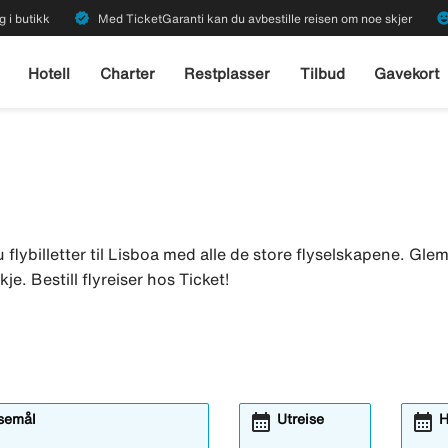
verified
emoji_emot
g i butikk
Med TicketGaranti kan du avbestille reisen om noe skjer
Hotell
Charter
Restplasser
Tilbud
Gavekort
u flybilletter til Lisboa med alle de store flyselskapene. Glem i
je. Bestill flyreiser hos Ticket!
calendar_month
calendar_month
isemål
Utreise
H