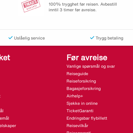
100% trygghet før reisen. Avbestill
inntil 3 timer før avreise.
Uslåelig service
Trygg betaling
ket
Før avreise
Vanlige spørsmål og svar
Reiseguide
Reiseforsikring
Bagasjeforsikring
t
Airhelp+
Sjekke in online
ål
TicketGaranti
semål
Endringsbar flybillett
elskaper
Reisevilkår