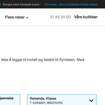
ions
Norges mest fornøyde kunder
Min reise - skriv ut billetter/betale reisen
keyboard_arrow_down
Ring oss på
21 49 39 00
Våre butikker
Flere reiser
kke å legge til hotell og leiebil til flyreisen. Med
jemreise
Reisende, Klasse
1 voksen, økonomi