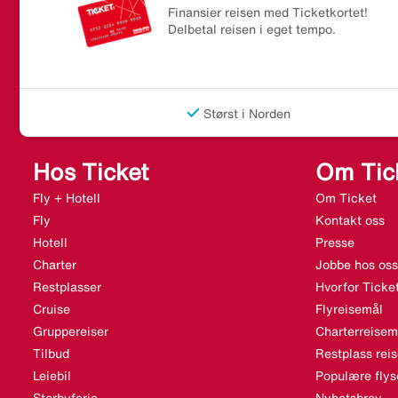
Finansier reisen med Ticketkortet!
Delbetal reisen i eget tempo.
Størst i Norden
Hos Ticket
Om Tic
Fly + Hotell
Om Ticket
Fly
Kontakt oss
Hotell
Presse
Charter
Jobbe hos oss
Restplasser
Hvorfor Ticke
Cruise
Flyreisemål
Gruppereiser
Charterreisem
Tilbud
Restplass rei
Leiebil
Populære flys