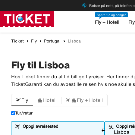
public
Reiser på nett, på telefon o
Spare tid og penger
Fly + Hotell
Fly
Ticket
Fly
Portugal
Lisboa
Fly til Lisboa
Hos Ticket finner du alltid billige flyreiser. Her finner d
TicketGaranti kan du avbestille reisen hvis noe skulle sk
Fly
Hotell
Fly + Hotell
Tur/retur
Oppgi avreisested
Oppgi re
sync_alt