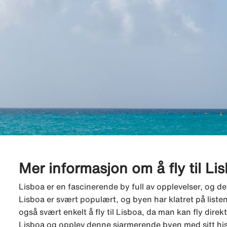
Mer informasjon om å fly til Li
Lisboa er en fascinerende by full av opplevelser, og de
Lisboa er svært populært, og byen har klatret på list
også svært enkelt å fly til Lisboa, da man kan fly direkte 
Lisboa og opplev denne sjarmerende byen med sitt his