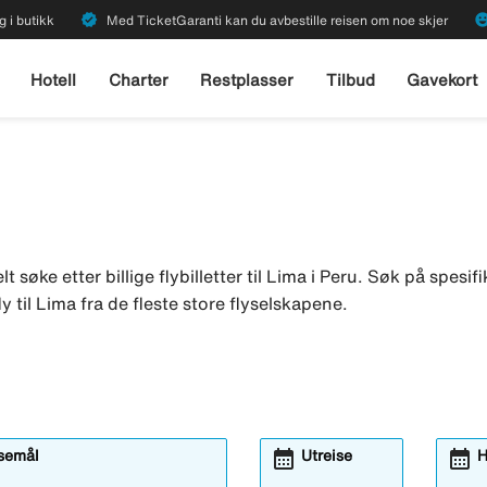
verified
emoji_emot
g i butikk
Med TicketGaranti kan du avbestille reisen om noe skjer
Hotell
Charter
Restplasser
Tilbud
Gavekort
lt søke etter billige flybilletter til Lima i Peru. Søk på spesif
 fly til Lima fra de fleste store flyselskapene.
calendar_month
calendar_month
isemål
Utreise
H