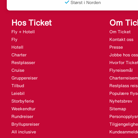
Størst i Norden
Hos Ticket
Om Tic
Fly + Hotell
Om Ticket
Fly
Kontakt oss
Hotell
Presse
Charter
Jobbe hos oss
Restplasser
Hvorfor Ticke
Cruise
Flyreisemål
Gruppereiser
Charterreisem
Tilbud
Restplass rei
Leiebil
Populære flys
Storbyferie
Nyhetsbrev
Weekendtur
Sitemap
Rundreiser
Personopplysn
Bryllupsreiser
Tilgjengeligh
All inclusive
Kundeanmelde