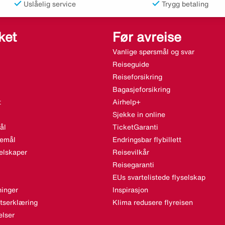
Uslåelig service
Trygg betaling
ket
Før avreise
Vanlige spørsmål og svar
Reiseguide
Reiseforsikring
Bagasjeforsikring
t
Airhelp+
Sjekke in online
ål
TicketGaranti
semål
Endringsbar flybillett
elskaper
Reisevilkår
Reisegaranti
EUs svartelistede flyselskap
inger
Inspirasjon
etserklæring
Klima redusere flyreisen
lser