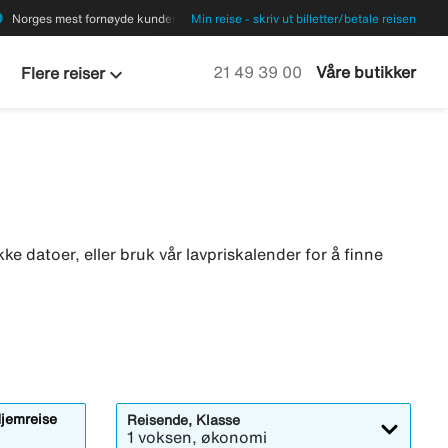
ions
Norges mest fornøyde kunder
Min reise - skriv ut billetter/betale reisen
keyboard_arrow_down
Ring oss på
21 49 39 00
Våre butikker
Flere reiser
ikke datoer, eller bruk vår lavpriskalender for å finne
jemreise
Reisende, Klasse
1 voksen, økonomi