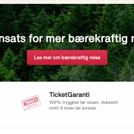
nsats for mer bærekraftig 
Les mer om bærekraftig reise
TicketGaranti
100% trygghet før reisen. Avbestill
inntil 3 timer før avreise.