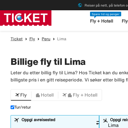
public
Reiser på nett, på telefon o
Spare tid og penger
Fly + Hotell
Fly
Ticket
Fly
Peru
Lima
Billige fly til Lima
Leter du etter billig fly til Lima? Hos Ticket kan du enke
billigste pris i en gitt reiseperiode. Vi søker etter billig
Fly
Hotell
Fly + Hotell
Tur/retur
Oppgi avreisested
Oppgi re
sync_alt