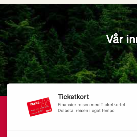
Vår in
Ticketkort
Finansier reisen med Ticketkortet!
Delbetal reisen i eget tempo.