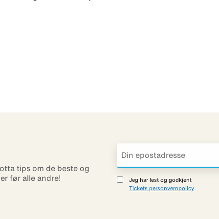
otta tips om de beste og
ner før alle andre!
Jeg har lest og godkjent
Tickets personvernpolicy