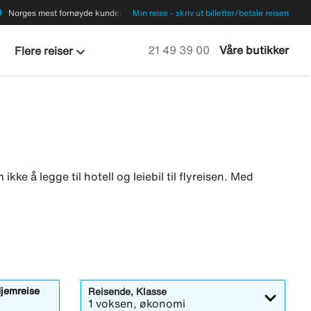
ions
Norges mest fornøyde kunder
Min reise - skriv ut billetter/betale reisen
keyboard_arrow_down
Ring oss på
21 49 39 00
Våre butikker
Flere reiser
ikke å legge til hotell og leiebil til flyreisen. Med
jemreise
Reisende, Klasse
1 voksen, økonomi