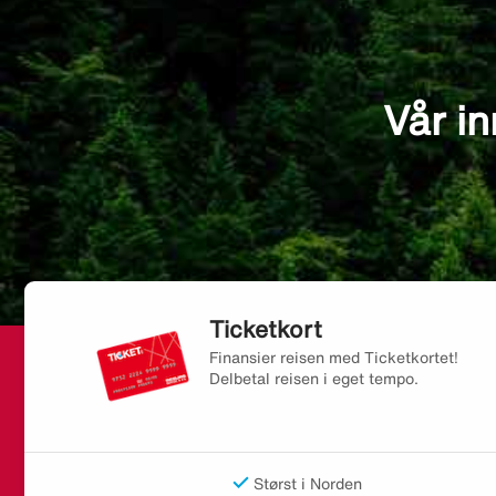
Vår in
Ticketkort
Finansier reisen med Ticketkortet!
Delbetal reisen i eget tempo.
Størst i Norden