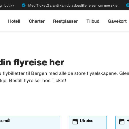
verified
emoji_emot
g i butikk
Med TicketGaranti kan du avbestille reisen om noe skjer
Hotell
Charter
Restplasser
Tilbud
Gavekort
 din flyreise her
u flybilletter til Bergen med alle de store flyselskapene. Glem 
je. Bestill flyreiser hos Ticket!
calendar_month
calendar_month
isemål
Utreise
H