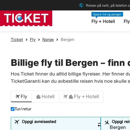
public
Reiser på nett, på telefon o
Spare tid og penger
Fly + Hotell
Fly
Ticket
Fly
Norge
Bergen
Billige fly til Bergen – finn
Hos Ticket finner du alltid billige flyreiser. Her finner d
TicketGaranti kan du avbestille reisen hvis noe skulle sk
Fly
Hotell
Fly + Hotell
Tur/retur
Oppgi avreisested
Oppgi re
sync_alt