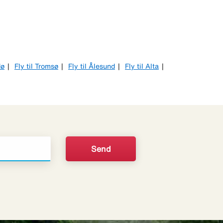
dø
Fly til Tromsø
Fly til Ålesund
Fly til Alta