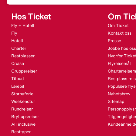
Hos Ticket
Om Tic
Fly + Hotell
Om Ticket
Fly
Kontakt oss
Hotell
Presse
Charter
Jobbe hos oss
Restplasser
Hvorfor Ticke
Cruise
Flyreisemål
Gruppereiser
Charterreisem
Tilbud
Restplass rei
Leiebil
Populære flys
Storbyferie
Nyhetsbrev
Weekendtur
Sitemap
Rundreiser
Personopplysn
Bryllupsreiser
Tilgjengeligh
All inclusive
Kundeanmelde
Resttyper