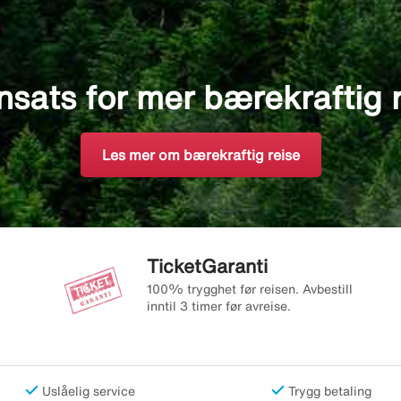
nsats for mer bærekraftig 
Les mer om bærekraftig reise
TicketGaranti
100% trygghet før reisen. Avbestill
inntil 3 timer før avreise.
Uslåelig service
Trygg betaling