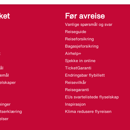
ket
Før avreise
Vanlige spørsmål og svar
Reiseguide
Reiseforsikring
Bagasjeforsikring
t
Airhelp+
Sjekke in online
ål
TicketGaranti
semål
Endringsbar flybillett
elskaper
Reisevilkår
Reisegaranti
EUs svartelistede flyselskap
inger
Inspirasjon
etserklæring
Klima redusere flyreisen
lser