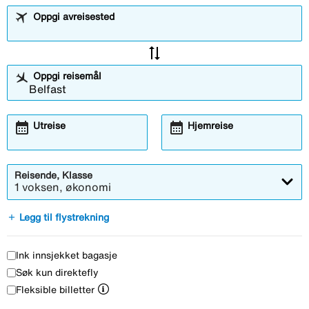
Oppgi avreisested
sync_alt
Oppgi reisemål
calendar_month
calendar_month
Utreise
Hjemreise
Reisende, Klasse
1 voksen, økonomi
add
Legg til flystrekning
Ink innsjekket bagasje
Søk kun direktefly
Fleksible billetter