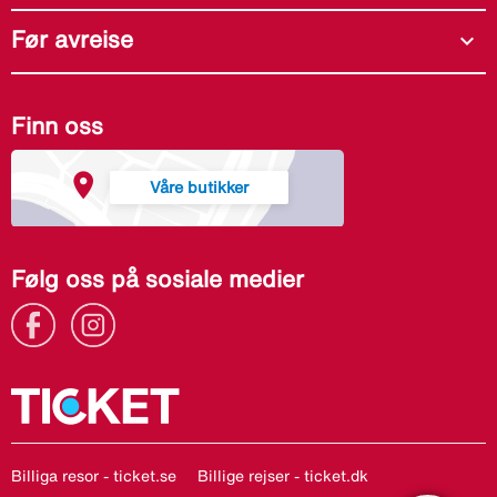
Før avreise
expand_more
Finn oss
Våre butikker
Følg oss på sosiale medier
Billiga resor - ticket.se
Billige rejser - ticket.dk