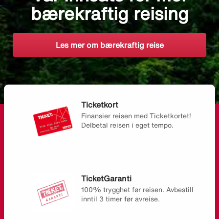
bærekraftig reising
Les mer om bærekraftig reise
Ticketkort
Finansier reisen med Ticketkortet!
Delbetal reisen i eget tempo.
TicketGaranti
100% trygghet før reisen. Avbestill
inntil 3 timer før avreise.