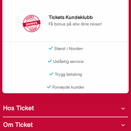
Tickets Kundeklubb
Få bonus på alle dine reiser!
Størst i Norden
Uslåelig service
Trygg betaling
Fornøyde kunder
Hos Ticket
expand_more
Om Ticket
expand_more