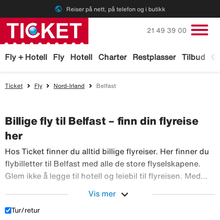
public
Reiser på nett, på telefon og i butikk
Ring oss på
21 49 39 00
Fly + Hotell
Fly
Hotell
Charter
Restplasser
Tilbud
Ga
Ticket
Fly
Nord-Irland
Belfast
Billige fly til Belfast – finn din flyreise
her
Hos Ticket finner du alltid billige flyreiser. Her finner du
flybilletter til Belfast med alle de store flyselskapene.
Glem ikke å legge til hotell og leiebil til flyreisen. Med
TicketGaranti kan du avbestille reisen hvis noe skulle
expand_more
Vis mer
Hos Ticket finner du alltid b
skje. Bestill flyreiser hos Ticket!
Tur/retur