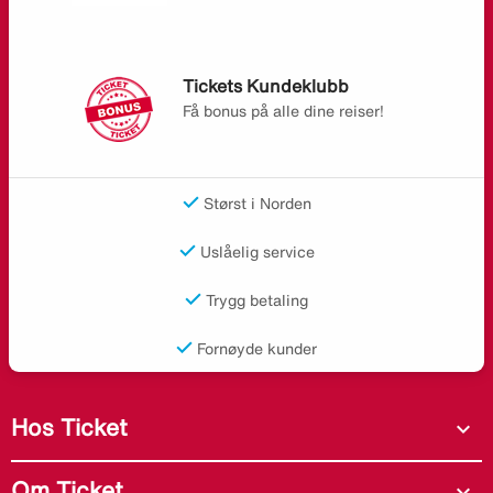
Tickets Kundeklubb
Få bonus på alle dine reiser!
Størst i Norden
Uslåelig service
Trygg betaling
Fornøyde kunder
Hos Ticket
expand_more
Om Ticket
expand_more