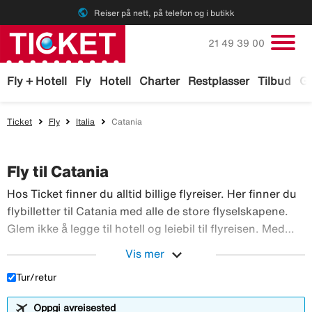
public
Reiser på nett, på telefon og i butikk
Ring oss på
21 49 39 00
Fly + Hotell
Fly
Hotell
Charter
Restplasser
Tilbud
Ga
Ticket
Fly
Italia
Catania
Fly til Catania
Hos Ticket finner du alltid billige flyreiser. Her finner du
flybilletter til Catania med alle de store flyselskapene.
Glem ikke å legge til hotell og leiebil til flyreisen. Med
TicketGaranti kan du avbestille reisen hvis noe skulle
expand_more
Vis mer
Hos Ticket finner du alltid 
skje. Bestill flyreiser hos Ticket!
Tur/retur
Oppgi avreisested