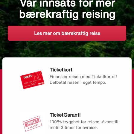
Vår innsats for mer
bærekraftig reising
Les mer om bærekraftig reise
Ticketkort
Finansier reisen med Ticketkortet!
Delbetal reisen i eget tempo.
TicketGaranti
100% trygghet før reisen. Avbestill
inntil 3 timer før avreise.