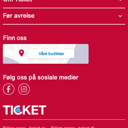
Før avreise
expand_more
Finn oss
Våre butikker
Følg oss på sosiale medier
Billiga resor - ticket.se
Billige rejser - ticket.dk