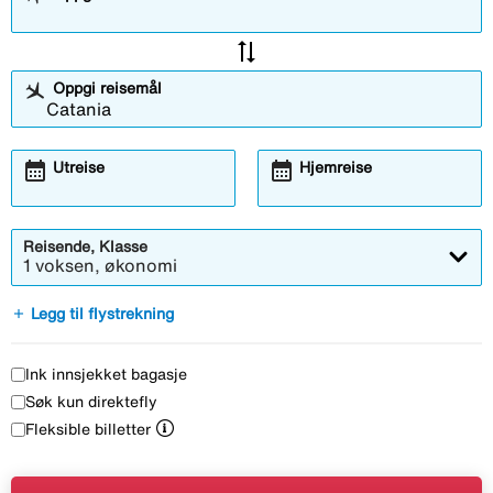
sync_alt
Oppgi reisemål
calendar_month
calendar_month
Utreise
Hjemreise
Reisende, Klasse
1 voksen, økonomi
add
Legg til flystrekning
Ink innsjekket bagasje
Søk kun direktefly
Fleksible billetter