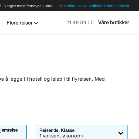
ions
Norges mest fornøyde kunder
Min reise - skriv ut billetter/betale reisen
keyboard_arrow_down
Ring oss på
21 49 39 00
Våre butikker
Flere reiser
e å legge til hotell og leiebil til flyreisen. Med
jemreise
Reisende, Klasse
1 voksen, økonomi