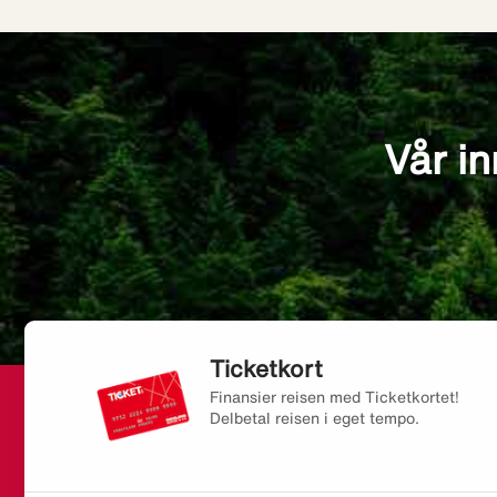
Vår in
Ticketkort
Finansier reisen med Ticketkortet!
Delbetal reisen i eget tempo.