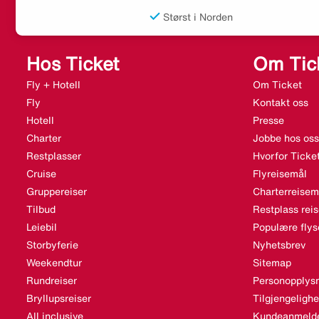
Størst i Norden
Hos Ticket
Om Tic
Fly + Hotell
Om Ticket
Fly
Kontakt oss
Hotell
Presse
Charter
Jobbe hos oss
Restplasser
Hvorfor Ticke
Cruise
Flyreisemål
Gruppereiser
Charterreisem
Tilbud
Restplass rei
Leiebil
Populære flys
Storbyferie
Nyhetsbrev
Weekendtur
Sitemap
Rundreiser
Personopplysn
Bryllupsreiser
Tilgjengeligh
All inclusive
Kundeanmelde