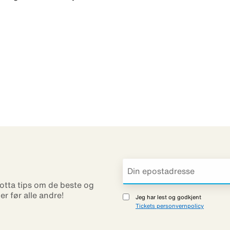
otta tips om de beste og
ner før alle andre!
Jeg har lest og godkjent
Tickets personvernpolicy