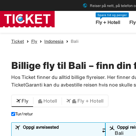
public
Reiser på nett, på telefon o
Spare tid og penger
Fly + Hotell
Fly
Ticket
Fly
Indonesia
Bali
Billige fly til Bali – finn din
Hos Ticket finner du alltid billige flyreiser. Her finner d
TicketGaranti kan du avbestille reisen hvis noe skulle sk
Fly
Hotell
Fly + Hotell
Tur/retur
Oppgi avreisested
Oppgi re
sync_alt