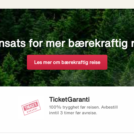
nsats for mer bærekraftig 
Les mer om bærekraftig reise
TicketGaranti
100% trygghet før reisen. Avbestill
inntil 3 timer før avreise.