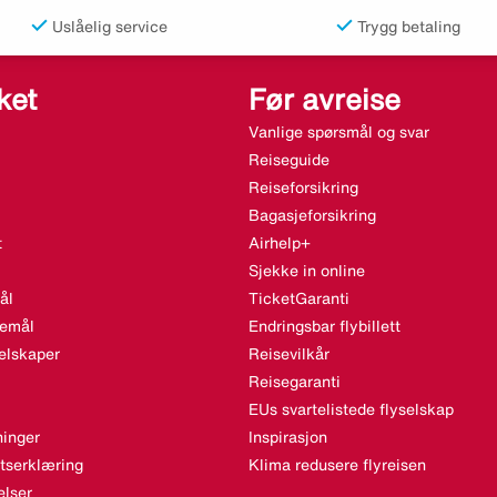
Uslåelig service
Trygg betaling
ket
Før avreise
Vanlige spørsmål og svar
Reiseguide
Reiseforsikring
Bagasjeforsikring
t
Airhelp+
Sjekke in online
ål
TicketGaranti
semål
Endringsbar flybillett
elskaper
Reisevilkår
Reisegaranti
EUs svartelistede flyselskap
inger
Inspirasjon
etserklæring
Klima redusere flyreisen
lser