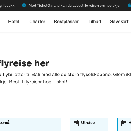
verified
emoji_emot
g i butikk
Med TicketGaranti kan du avbestille reisen om noe skjer
Hotell
Charter
Restplasser
Tilbud
Gavekort
 flyreise her
u flybilletter til Bali med alle de store flyselskapene. Glem ikk
je. Bestill flyreiser hos Ticket!
calendar_month
calendar_month
isemål
Utreise
H