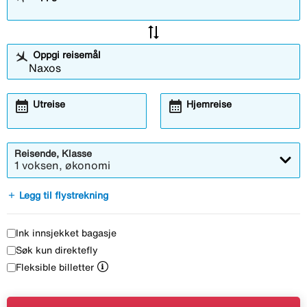
sync_alt
Oppgi reisemål
calendar_month
calendar_month
Utreise
Hjemreise
Reisende, Klasse
1 voksen, økonomi
add
Legg til flystrekning
Ink innsjekket bagasje
Søk kun direktefly
Fleksible billetter