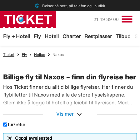
public
Reiser på nett, på telefon og i butikk
Ring oss på
21 49 39 00
Fly + Hotell
Fly
Hotell
Charter
Restplasser
Tilbud
Ga
Ticket
Fly
Hellas
Naxos
Billige fly til Naxos – finn din flyreise her
Hos Ticket finner du alltid billige flyreiser. Her finner du
flybilletter til Naxos med alle de store flyselskapene.
Glem ikke å legge til hotell og leiebil til flyreisen. Med
TicketGaranti kan du avbestille reisen hvis noe skulle
expand_more
Vis mer
Hos Ticket finner du alltid 
skje. Bestill flyreiser hos Ticket!
Tur/retur
Oppgi avreisested