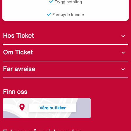
Trygg betaling
Fornøyde kunder
Hos Ticket
expand_more
Om Ticket
expand_more
Før avreise
expand_more
Finn oss
Våre butikker