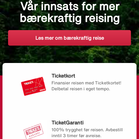
Vår innsats for mer
bærekraftig reising
Les mer om bærekraftig reise
Ticketkort
Finansier reisen med Ticketkortet!
Delbetal reisen i eget tempo.
TicketGaranti
100% trygghet før reisen. Avbestill
inntil 3 timer før avreise.