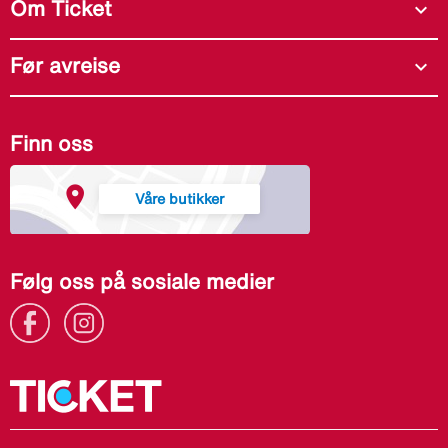
Om Ticket
expand_more
Før avreise
expand_more
Finn oss
Våre butikker
Følg oss på sosiale medier