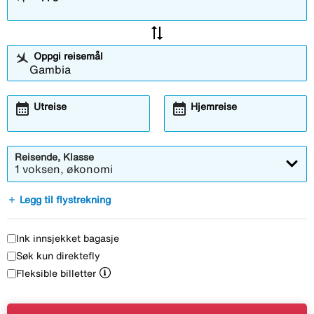
sync_alt
Oppgi reisemål
calendar_month
calendar_month
Utreise
Hjemreise
Reisende, Klasse
1 voksen, økonomi
add
Legg til flystrekning
Ink innsjekket bagasje
Søk kun direktefly
Fleksible billetter