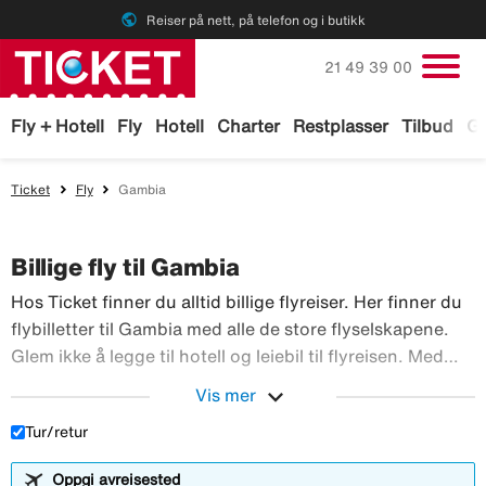
public
Reiser på nett, på telefon og i butikk
Ring oss på
21 49 39 00
Fly + Hotell
Fly
Hotell
Charter
Restplasser
Tilbud
Ga
Ticket
Fly
Gambia
Billige fly til Gambia
Hos Ticket finner du alltid billige flyreiser. Her finner du
flybilletter til Gambia med alle de store flyselskapene.
Glem ikke å legge til hotell og leiebil til flyreisen. Med
TicketGaranti kan du avbestille reisen hvis noe skulle
expand_more
Vis mer
Hos Ticket finner du alltid 
skje. Bestill flyreiser hos Ticket!
Tur/retur
Oppgi avreisested