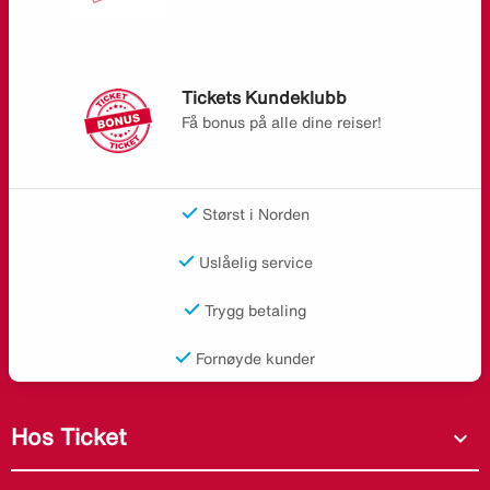
Tickets Kundeklubb
Få bonus på alle dine reiser!
Størst i Norden
Uslåelig service
Trygg betaling
Fornøyde kunder
Hos Ticket
expand_more