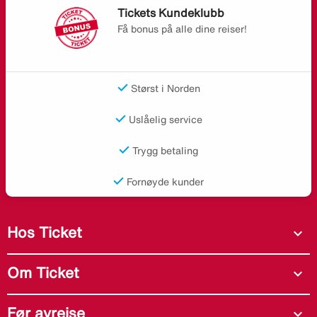
Tickets Kundeklubb
Få bonus på alle dine reiser!
Størst i Norden
Uslåelig service
Trygg betaling
Fornøyde kunder
Hos Ticket
expand_more
Om Ticket
expand_more
Før avreise
expand_more