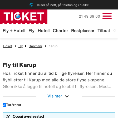
public
Reiser på nett, på telefon og i butikk
Ring oss på
21 49 39 00
Fly + Hotell
Fly
Hotell
Charter
Restplasser
Tilbud
Ga
Ticket
Fly
Danmark
Karup
Fly til Karup
Hos Ticket finner du alltid billige flyreiser. Her finner du
flybilletter til Karup med alle de store flyselskapene.
Glem ikke å legge til hotell og leiebil til flyreisen. Med
TicketGaranti kan du avbestille reisen hvis noe skulle
expand_more
Vis mer
Hos Ticket finner du alltid 
skje. Bestill flyreiser hos Ticket!
Tur/retur
Oppgi avreisested