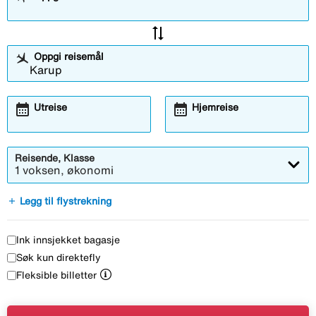
sync_alt
Oppgi reisemål
calendar_month
calendar_month
Utreise
Hjemreise
Reisende, Klasse
1 voksen, økonomi
add
Legg til flystrekning
Ink innsjekket bagasje
Søk kun direktefly
Fleksible billetter