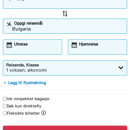
sync_alt
Oppgi reisemål
calendar_month
calendar_month
Utreise
Hjemreise
Reisende, Klasse
1 voksen, økonomi
add
Legg til flystrekning
Ink innsjekket bagasje
Søk kun direktefly
Fleksible billetter