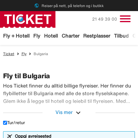
public
Reiser på nett, på telefon og i butikk
Ring oss på
21 49 39 00
Fly + Hotell
Fly
Hotell
Charter
Restplasser
Tilbud
Ga
Ticket
Fly
Bulgaria
Fly til Bulgaria
Hos Ticket finner du alltid billige flyreiser. Her finner du
flybilletter til Bulgaria med alle de store flyselskapene.
Glem ikke å legge til hotell og leiebil til flyreisen. Med
TicketGaranti kan du avbestille reisen hvis noe skulle
expand_more
Vis mer
Hos Ticket finner du alltid 
skje. Bestill flyreiser hos Ticket!
Tur/retur
Oppgi avreisested