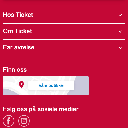
Hos Ticket
expand_more
Om Ticket
expand_more
Før avreise
expand_more
Finn oss
Våre butikker
Følg oss på sosiale medier