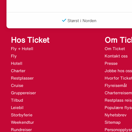
Størst i Norden
Hos Ticket
Om Tic
Fly + Hotell
Om Ticket
Fly
Kontakt oss
Hotell
Presse
Charter
Jobbe hos oss
Restplasser
Hvorfor Ticke
Cruise
Flyreisemål
Gruppereiser
Charterreisem
Tilbud
Restplass rei
Leiebil
Populære flys
Storbyferie
Nyhetsbrev
Weekendtur
Sitemap
Rundreiser
Personopplysn