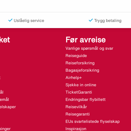
Uslåelig service
Trygg betaling
ket
Før avreise
Vanlige spørsmål og svar
Reiseguide
Reiseforsikring
Bagasjeforsikring
t
Airhelp+
Sjekke in online
ål
TicketGaranti
semål
Endringsbar flybillett
elskaper
Reisevilkår
Reisegaranti
EUs svartelistede flyselskap
inger
Inspirasjon