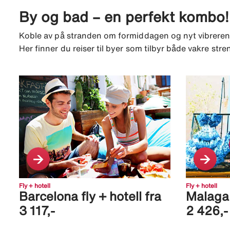
By og bad – en perfekt kombo!
Koble av på stranden om formiddagen og nyt vibreren
Her finner du reiser til byer som tilbyr både vakre stre
Fly + hotell
Fly + hotell
Barcelona fly + hotell fra
Malaga f
3 117,-
2 426,-