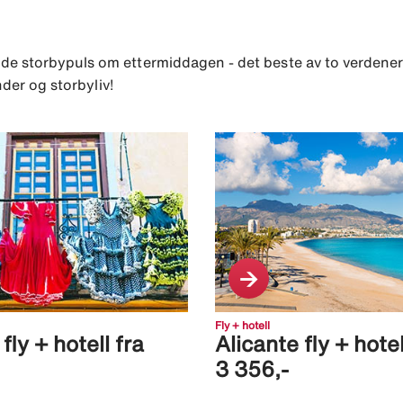
de storbypuls om ettermiddagen - det beste av to verdener
nder og storbyliv!
Fly + hotell
ly + hotell fra
Alicante fly + hotel
3 356,-