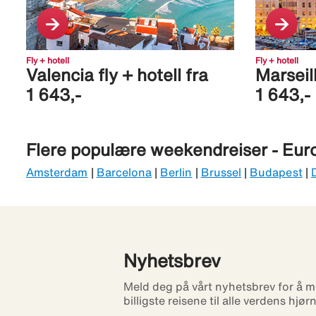
Fly + hotell
Fly + hotell
Valencia fly + hotell fra
Marseill
1 643,-
1 643,-
Flere populære weekendreiser - Eur
Amsterdam
|
Barcelona
|
Berlin
|
Brussel
|
Budapest
|
Nyhetsbrev
Meld deg på vårt nyhetsbrev for å m
billigste reisene til alle verdens hjør