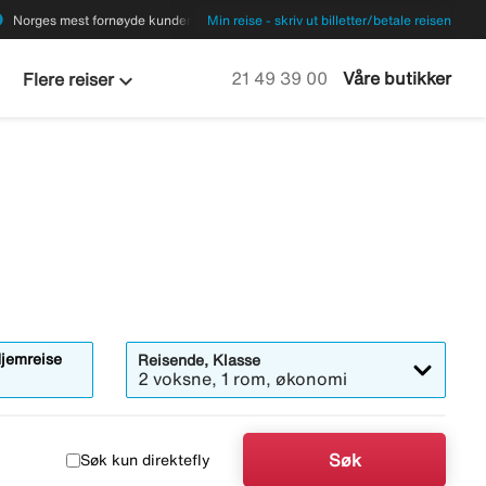
ions
Norges mest fornøyde kunder
Min reise - skriv ut billetter/betale reisen
keyboard_arrow_down
Ring oss på
21 49 39 00
Våre butikker
Flere reiser
pner
jemreise
Reisende, Klasse
alendermodalen
2 voksne, 1 rom, økonomi
Søk
Søk kun direktefly