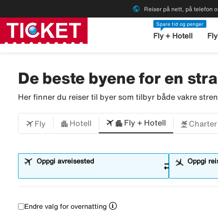
public
Reiser på nett, på telefon o
Spare tid og penger
Fly + Hotell
Fly
De beste byene for en stra
Her finner du reiser til byer som tilbyr både vakre stren
Fly + Hotell
Hotell
Fly
Charter
Oppgi avreisested
Oppgi re
sync_alt
Endre valg for overnatting