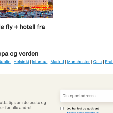
e fly + hotell fra
opa og verden
Dublin
|
Helsinki
|
Istanbul
|
Madrid
|
Manchester
|
Oslo
|
Pra
otta tips om de beste og
ner før alle andre!
Jeg har lest og godkjent
Tickets personvernpolicy