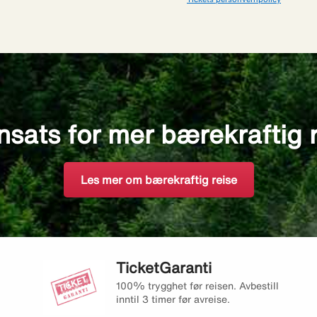
nsats for mer bærekraftig 
Les mer om bærekraftig reise
TicketGaranti
100% trygghet før reisen. Avbestill
inntil 3 timer før avreise.