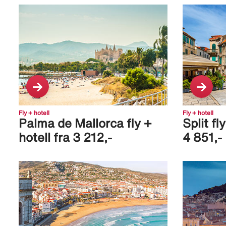
Fly + hotell
Fly + hotell
Palma de Mallorca fly +
Split fl
hotell fra 3 212,-
4 851,-