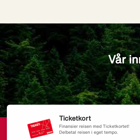
Vår in
Ticketkort
Finansier reisen med Ticketkortet!
Delbetal reisen i eget tempo.