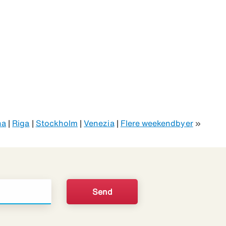
ha
|
Riga
|
Stockholm
|
Venezia
|
Flere weekendbyer
»