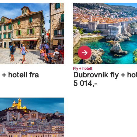
Fly + hotell
y + hotell fra
Dubrovnik fly + hot
5 014,-