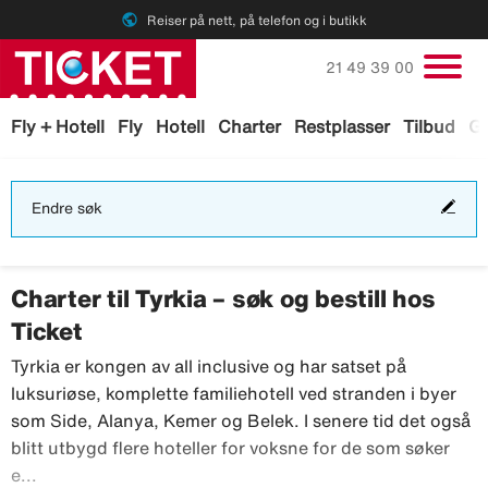
public
Reiser på nett, på telefon og i butikk
Ring oss på
21 49 39 00
Fly + Hotell
Fly
Hotell
Charter
Restplasser
Tilbud
Ga
End
Endre søk
søk
Charter til Tyrkia – søk og bestill hos
Ticket
Tyrkia er kongen av all inclusive og har satset på
luksuriøse, komplette familiehotell ved stranden i byer
som Side, Alanya, Kemer og Belek. I senere tid det også
blitt utbygd flere hoteller for voksne for de som søker
Tyrkia er kongen av all inclusive og har satset på luks
e...