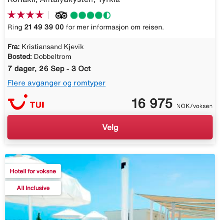
Ring
21 49 39 00
for mer informasjon om reisen.
Fra:
Kristiansand Kjevik
Bosted:
Dobbeltrom
7 dager, 26 Sep - 3 Oct
Flere avganger og romtyper
16 975
NOK/voksen
Velg
Hotell for voksne
All Inclusive