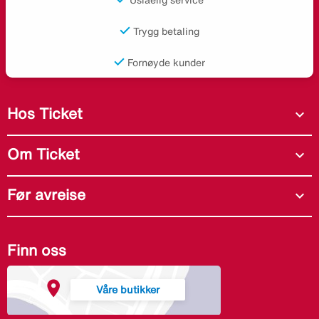
Uslåelig service
Trygg betaling
Fornøyde kunder
Hos Ticket
expand_more
Om Ticket
expand_more
Før avreise
expand_more
Finn oss
Våre butikker