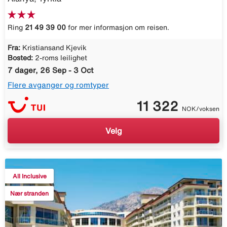
Ring
21 49 39 00
for mer informasjon om reisen.
Fra:
Kristiansand Kjevik
Bosted:
2-roms leilighet
7 dager, 26 Sep - 3 Oct
Flere avganger og romtyper
11 322
NOK/voksen
Velg
All Inclusive
Nær stranden