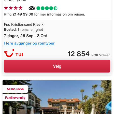
Ring
21 49 39 00
for mer informasjon om reisen.
Fra:
Kristiansand Kjevik
Bosted:
1-roms leilighet
7 dager, 26 Sep - 3 Oct
Flere avganger og romtyper
12 854
NOK/voksen
Velg
All Inclusive
Familievennlig