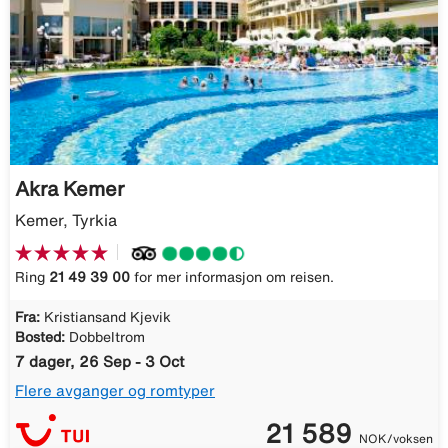
Akra Kemer
Kemer, Tyrkia
Ring
21 49 39 00
for mer informasjon om reisen.
Fra:
Kristiansand Kjevik
Bosted:
Dobbeltrom
7 dager, 26 Sep - 3 Oct
Flere avganger og romtyper
21 589
NOK/voksen