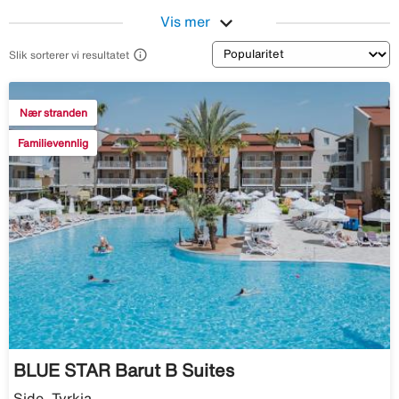
expand_more
Vis mer
Sortering

Slik sorterer vi resultatet
Nær stranden
Familievennlig
BLUE STAR Barut B Suites
Side, Tyrkia