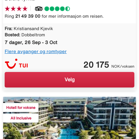
Ring
21 49 39 00
for mer informasjon om reisen.
Fra:
Kristiansand Kjevik
Bosted:
Dobbeltrom
7 dager, 26 Sep - 3 Oct
Flere avganger og romtyper
20 175
NOK/voksen
Velg
Hotell for voksne
All Inclusive