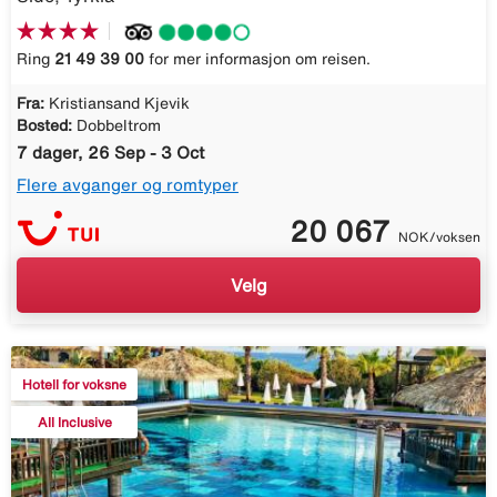
Ring
21 49 39 00
for mer informasjon om reisen.
Fra:
Kristiansand Kjevik
Bosted:
Dobbeltrom
7 dager, 26 Sep - 3 Oct
Flere avganger og romtyper
20 067
NOK/voksen
Velg
Hotell for voksne
All Inclusive