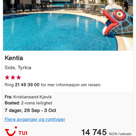
Kentia
Side, Tyrkia
Ring
21 49 39 00
for mer informasjon om reisen.
Fra:
Kristiansand Kjevik
Bosted:
2-roms leilighet
7 dager, 26 Sep - 3 Oct
Flere avganger og romtyper
14 745
NOK/voksen