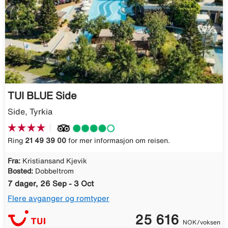
TUI BLUE Side
Side, Tyrkia
Ring
21 49 39 00
for mer informasjon om reisen.
Fra:
Kristiansand Kjevik
Bosted:
Dobbeltrom
7 dager, 26 Sep - 3 Oct
Flere avganger og romtyper
25 616
NOK/voksen