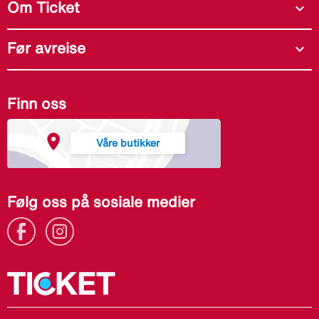
Om Ticket
expand_more
Før avreise
expand_more
Finn oss
Våre butikker
Følg oss på sosiale medier