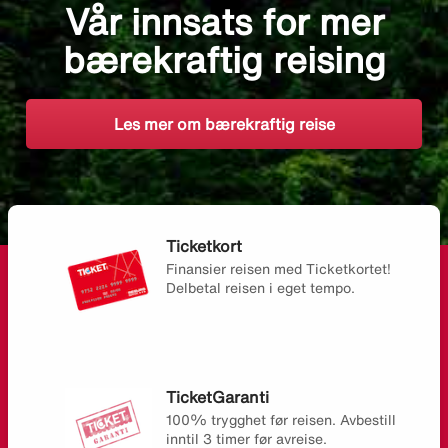
Vår innsats for mer
bærekraftig reising
Les mer om bærekraftig reise
Ticketkort
Finansier reisen med Ticketkortet!
Delbetal reisen i eget tempo.
TicketGaranti
100% trygghet før reisen. Avbestill
inntil 3 timer før avreise.