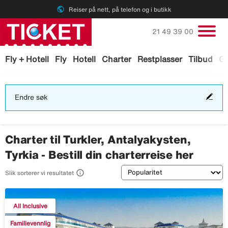
public
Reiser på nett, på telefon og i butikk
Ring oss på
21 49 39 00
Fly + Hotell
Fly
Hotell
Charter
Restplasser
Tilbud
Ga
End
Endre søk
søk
Charter til Turkler, Antalyakysten,
Tyrkia - Bestill din charterreise her
Sortering

Slik sorterer vi resultatet
All Inclusive
Familievennlig