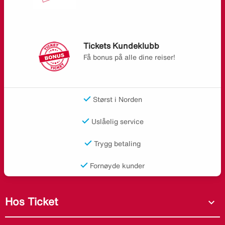
Tickets Kundeklubb
Få bonus på alle dine reiser!
Størst i Norden
Uslåelig service
Trygg betaling
Fornøyde kunder
Hos Ticket
expand_more