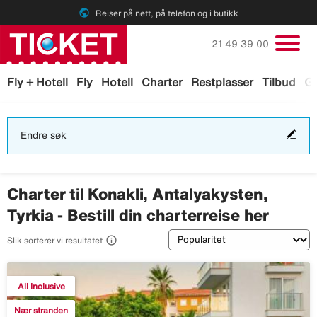
public
Reiser på nett, på telefon og i butikk
Ring oss på
21 49 39 00
Fly + Hotell
Fly
Hotell
Charter
Restplasser
Tilbud
Ga
End
Endre søk
søk
Charter til Konakli, Antalyakysten,
Tyrkia - Bestill din charterreise her
Sortering

Slik sorterer vi resultatet
All Inclusive
Nær stranden