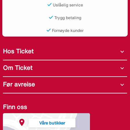
Uslåelig service
Trygg betaling
Fornøyde kunder
Hos Ticket
expand_more
Om Ticket
expand_more
Før avreise
expand_more
Finn oss
Våre butikker