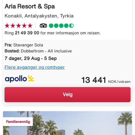
Aria Resort & Spa
Konakli, Antalyakysten, Tyrkia
Ring
21 49 39 00
for mer informasjon om reisen.
Fra:
Stavanger Sola
Bosted:
Dobbeltrom - All inclusive
7 dager, 29 Aug - 5 Sep
Flere avganger og romtyper
13 441
NOK/voksen
Velg
Familievennlig