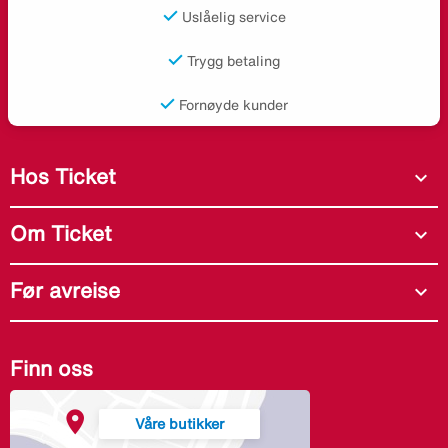
Uslåelig service
Trygg betaling
Fornøyde kunder
Hos Ticket
expand_more
Om Ticket
expand_more
Før avreise
expand_more
Finn oss
Våre butikker