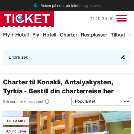
public
Reiser på nett, på telefon og i butikk
Ring oss på
21 49 39 00
Fly + Hotell
Fly
Hotell
Charter
Restplasser
Tilbud
Ga
End
Endre søk
søk
Charter til Konakli, Antalyakysten,
Tyrkia - Bestill din charterreise her
Sortering

Slik sorterer vi resultatet
TUI FAMILY
All Inclusive