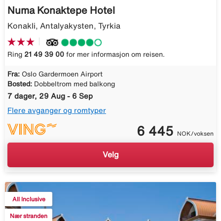
Numa Konaktepe Hotel
Konakli, Antalyakysten, Tyrkia
Ring
21 49 39 00
for mer informasjon om reisen.
Fra:
Oslo Gardermoen Airport
Bosted:
Dobbeltrom med balkong
7 dager, 29 Aug - 6 Sep
Flere avganger og romtyper
6 445
NOK/voksen
Velg
All Inclusive
Nær stranden