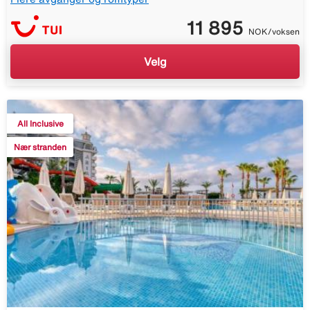
11 895
NOK/voksen
Velg
All Inclusive
Nær stranden