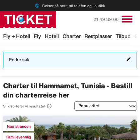
public
Reiser på nett, på telefon og i butikk
Ring oss på
21 49 39 00
Fly + Hotell
Fly
Hotell
Charter
Restplasser
Tilbud
Ga
End
Endre søk
søk
Charter til Hammamet, Tunisia - Bestill
din charterreise her
Sortering

Slik sorterer vi resultatet
Nær stranden
Familievennlig