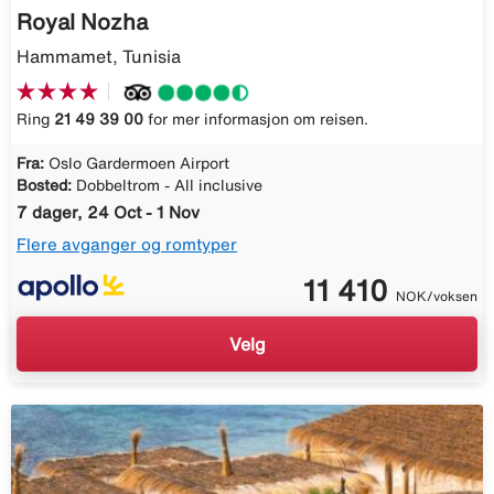
Royal Nozha
Hammamet, Tunisia
Ring
21 49 39 00
for mer informasjon om reisen.
Fra:
Oslo Gardermoen Airport
Bosted:
Dobbeltrom - All inclusive
7 dager, 24 Oct - 1 Nov
Flere avganger og romtyper
11 410
NOK/voksen
Velg