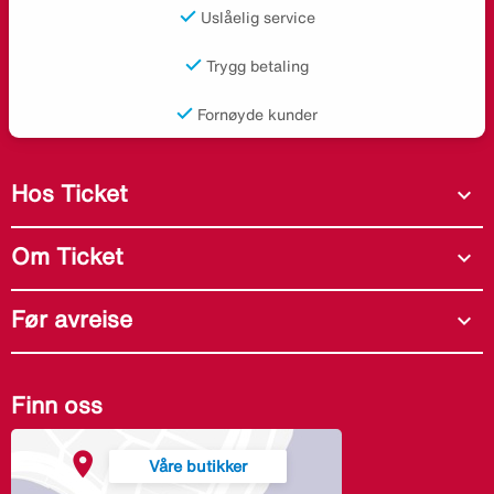
Uslåelig service
Trygg betaling
Fornøyde kunder
Hos Ticket
expand_more
Om Ticket
expand_more
Før avreise
expand_more
Finn oss
Våre butikker