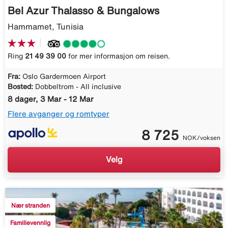
Bel Azur Thalasso & Bungalows
Hammamet, Tunisia
Ring
21 49 39 00
for mer informasjon om reisen.
Fra:
Oslo Gardermoen Airport
Bosted:
Dobbeltrom - All inclusive
8 dager, 3 Mar - 12 Mar
Flere avganger og romtyper
8 725
NOK/voksen
Velg
Nær stranden
Familievennlig