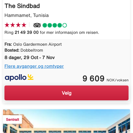
The Sindbad
Hammamet, Tunisia
Ring
21 49 39 00
for mer informasjon om reisen.
Fra:
Oslo Gardermoen Airport
Bosted:
Dobbeltrom
8 dager, 29 Oct - 7 Nov
Flere avganger og romtyper
9 609
NOK/voksen
Velg
Sentralt