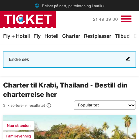
public
Reiser på nett, på telefon og i butikk
Ring oss på
21 49 39 00
Fly + Hotell
Fly
Hotell
Charter
Restplasser
Tilbud
Ga
End
Endre søk
søk
Charter til Krabi, Thailand - Bestill din
charterreise her
Sortering

Slik sorterer vi resultatet
Nær stranden
Familievennlig