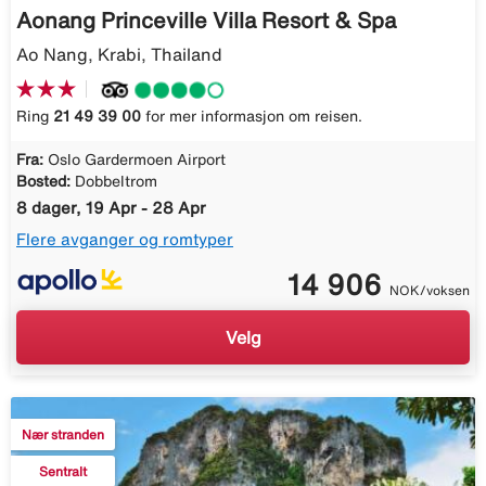
Aonang Princeville Villa Resort & Spa
Ao Nang, Krabi, Thailand
Ring
21 49 39 00
for mer informasjon om reisen.
Fra:
Oslo Gardermoen Airport
Bosted:
Dobbeltrom
8 dager, 19 Apr - 28 Apr
Flere avganger og romtyper
14 906
NOK/voksen
Velg
Nær stranden
Sentralt