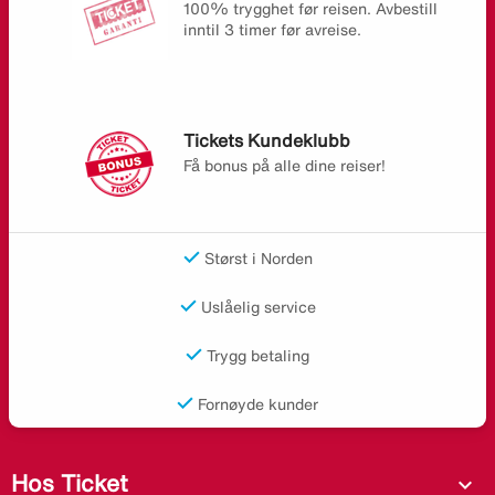
100% trygghet før reisen. Avbestill
inntil 3 timer før avreise.
Tickets Kundeklubb
Få bonus på alle dine reiser!
Størst i Norden
Uslåelig service
Trygg betaling
Fornøyde kunder
Hos Ticket
expand_more