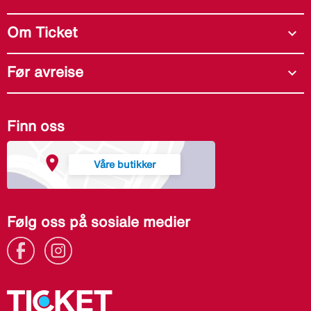
Om Ticket
expand_more
Før avreise
expand_more
Finn oss
Våre butikker
Følg oss på sosiale medier