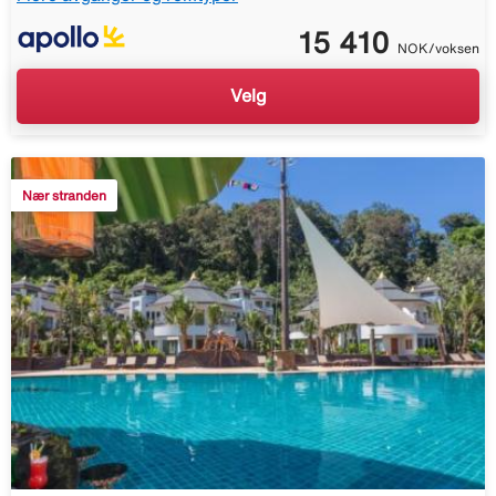
15 410
NOK/voksen
Velg
Nær stranden