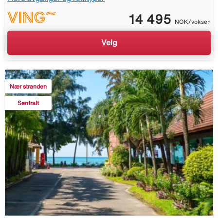
14 495
NOK/voksen
Velg
Nær stranden
Sentralt