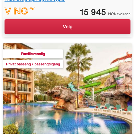
15 945
NOK/voksen
Velg
Familievennlig
Privat basseng / bassengtilgang