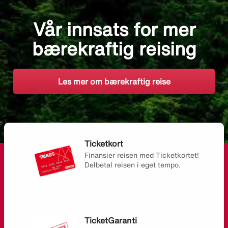
Vår innsats for mer
bærekraftig reising
Les mer om bærekraftig reise
Ticketkort
Finansier reisen med Ticketkortet!
Delbetal reisen i eget tempo.
TicketGaranti