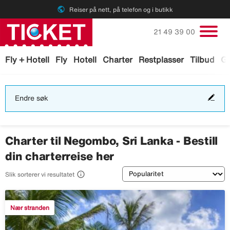
public
Reiser på nett, på telefon og i butikk
Ring oss på
21 49 39 00
Fly + Hotell
Fly
Hotell
Charter
Restplasser
Tilbud
Ga
End
Endre søk
søk
Charter til Negombo, Sri Lanka - Bestill
din charterreise her
Sortering

Slik sorterer vi resultatet
Nær stranden