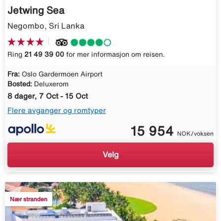
Jetwing Sea
Negombo, Sri Lanka
Ring
21 49 39 00
for mer informasjon om reisen.
Fra:
Oslo Gardermoen Airport
Bosted:
Deluxerom
8 dager, 7 Oct - 15 Oct
Flere avganger og romtyper
15 954
NOK/voksen
Velg
Nær stranden