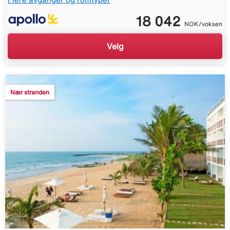
18 042
NOK/voksen
Velg
Nær stranden