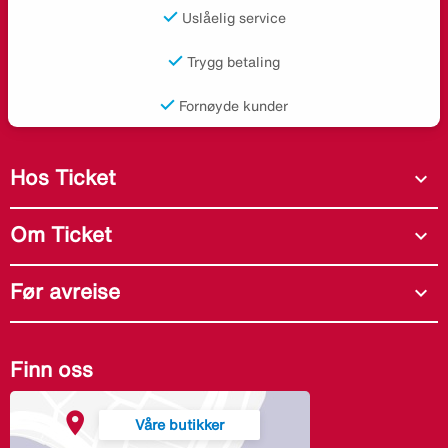
Uslåelig service
Trygg betaling
Fornøyde kunder
Hos Ticket
expand_more
Om Ticket
expand_more
Før avreise
expand_more
Finn oss
Våre butikker