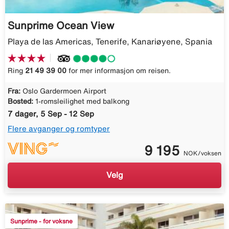
Sunprime Ocean View
Playa de las Americas, Tenerife, Kanariøyene, Spania
Ring
21 49 39 00
for mer informasjon om reisen.
Fra:
Oslo Gardermoen Airport
Bosted:
1-romsleilighet med balkong
7 dager, 5 Sep - 12 Sep
Flere avganger og romtyper
9 195
NOK/voksen
Velg
Sunprime - for voksne