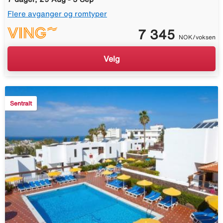
Flere avganger og romtyper
7 345
NOK/voksen
Velg
Sentralt