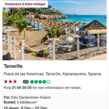
Reiseledere & felles middager
Tenerife
Playa de las Americas, Tenerife, Kanariøyene, Spania
Ring
21 49 39 00
for mer informasjon om reisen.
Fra:
Oslo Gardermoen Airport
Bosted:
2-bäddsrum*
15 dager, 8 Dec - 22 Dec