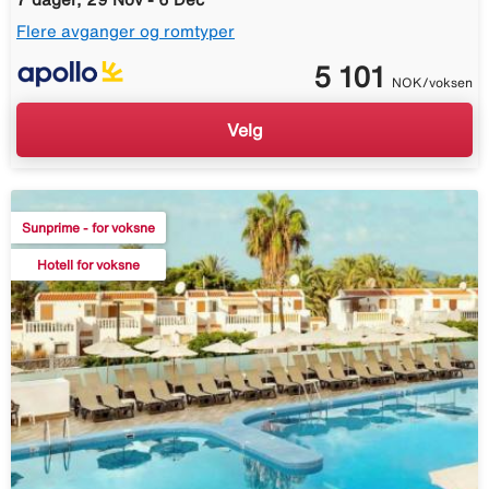
Flere avganger og romtyper
5 101
NOK/voksen
Velg
Sunprime - for voksne
Hotell for voksne