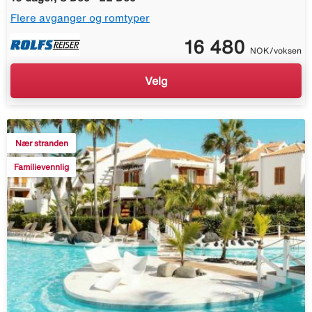
Flere avganger og romtyper
16 480
NOK/voksen
Velg
Nær stranden
Familievennlig