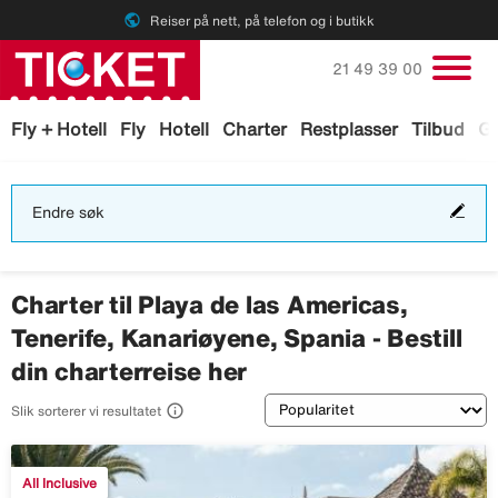
public
Reiser på nett, på telefon og i butikk
Ring oss på
21 49 39 00
Fly + Hotell
Fly
Hotell
Charter
Restplasser
Tilbud
Ga
End
Endre søk
søk
Charter til Playa de las Americas,
Tenerife, Kanariøyene, Spania - Bestill
din charterreise her
Sortering

Slik sorterer vi resultatet
All Inclusive