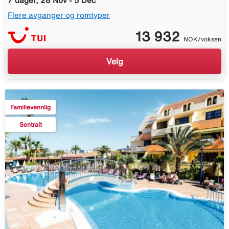
7 dager, 28 Nov - 5 Dec
Flere avganger og romtyper
13 932
NOK/voksen
Velg
Familievennlig
Sentralt