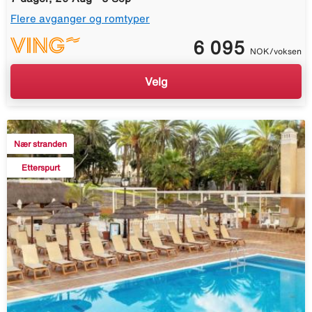
Flere avganger og romtyper
6 095
NOK/voksen
Velg
Nær stranden
Etterspurt