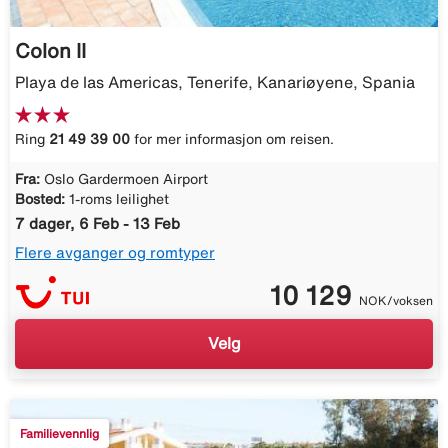
Colon II
Playa de las Americas, Tenerife, Kanariøyene, Spania
Ring
21 49 39 00
for mer informasjon om reisen.
Fra:
Oslo Gardermoen Airport
Bosted:
1-roms leilighet
7 dager, 6 Feb - 13 Feb
Flere avganger og romtyper
10 129
NOK/voksen
Velg
Familievennlig