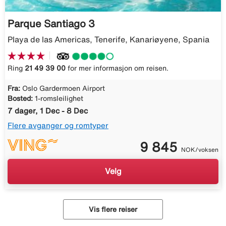
Parque Santiago 3
Playa de las Americas, Tenerife, Kanariøyene, Spania
Ring
21 49 39 00
for mer informasjon om reisen.
Fra:
Oslo Gardermoen Airport
Bosted:
1-romsleilighet
7 dager, 1 Dec - 8 Dec
Flere avganger og romtyper
9 845
NOK/voksen
Velg
Vis flere reiser