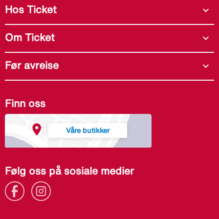
Hos Ticket
expand_more
Om Ticket
expand_more
Før avreise
expand_more
Finn oss
Våre butikker
Følg oss på sosiale medier