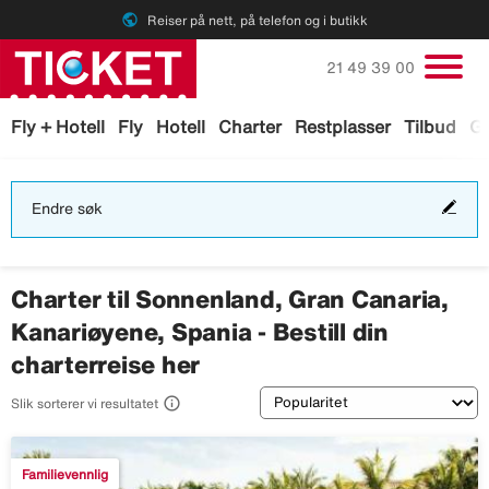
public
Reiser på nett, på telefon og i butikk
Ring oss på
21 49 39 00
Fly + Hotell
Fly
Hotell
Charter
Restplasser
Tilbud
Ga
End
Endre søk
søk
Charter til Sonnenland, Gran Canaria,
Kanariøyene, Spania - Bestill din
charterreise her
Sortering

Slik sorterer vi resultatet
Familievennlig