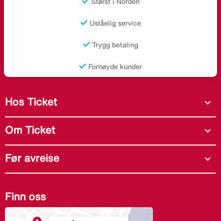
Størst i Norden
Uslåelig service
Trygg betaling
Fornøyde kunder
Hos Ticket
expand_more
Om Ticket
expand_more
Før avreise
expand_more
Finn oss