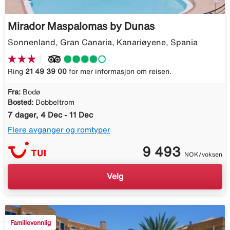
Mirador Maspalomas by Dunas
Sonnenland, Gran Canaria, Kanariøyene, Spania
Ring
21 49 39 00
for mer informasjon om reisen.
Fra:
Bodø
Bosted:
Dobbeltrom
7 dager, 4 Dec - 11 Dec
Flere avganger og romtyper
9 493
NOK/voksen
Velg
Familievennlig