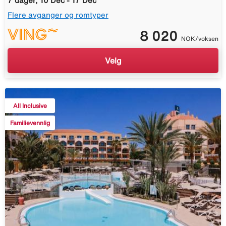
7 dager, 10 Dec - 17 Dec
Flere avganger og romtyper
8 020
NOK/voksen
Velg
All Inclusive
Familievennlig