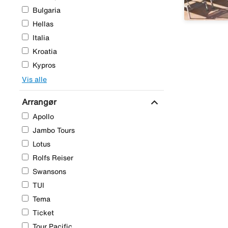
Bulgaria
Hellas
Italia
Kroatia
Kypros
Vis alle
expand_more
Arrangør
Apollo
Jambo Tours
Lotus
Rolfs Reiser
Swansons
TUI
Tema
Ticket
Tour Pacific