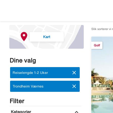
Slik sorterer vi 
Kart
Golf
Dine valg
close
Fjern:
Reiselengde 1-2 Uker
close
Fjern:
Trondheim Værnes
Filter
expand_more
Kategorier