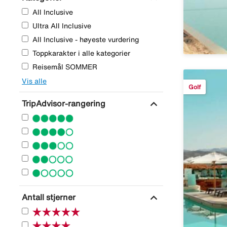
All Inclusive
Ultra All Inclusive
All Inclusive - høyeste vurdering
Toppkarakter i alle kategorier
Reisemål SOMMER
Vis alle
Golf
expand_more
TripAdvisor-rangering
expand_more
Antall stjerner