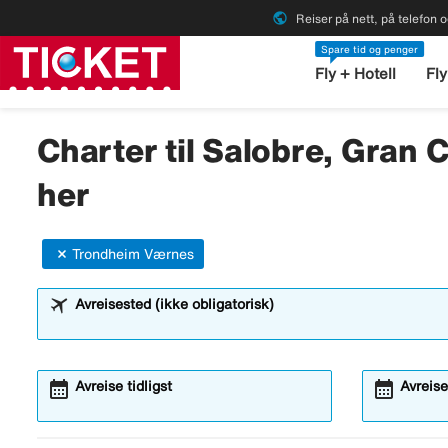
public
Reiser på nett, på telefon o
Spare tid og penger
Fly + Hotell
Fly
Charter til Salobre, Gran 
her
Trondheim Værnes
Avreisested (ikke obligatorisk)
calendar_month
calendar_month
Avreise tidligst
Avreise