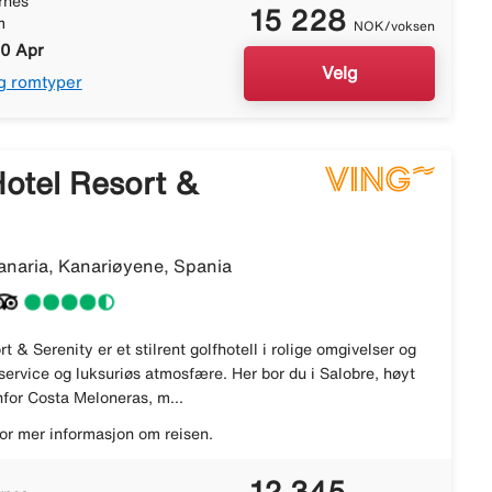
rnes
15 228
m
NOK/voksen
10 Apr
Velg
g romtyper
otel Resort &
anaria, Kanariøyene, Spania
t & Serenity er et stilrent golfhotell i rolige omgivelser og
service og luksuriøs atmosfære. Her bor du i Salobre, høyt
nfor Costa Meloneras, m...
or mer informasjon om reisen.
12 345