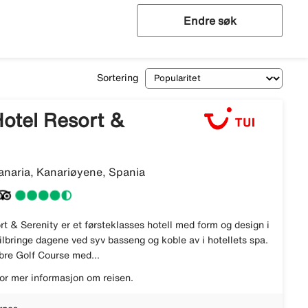
Endre søk
Sortering
otel Resort &
anaria, Kanariøyene, Spania
t & Serenity er et førsteklasses hotell med form og design i
ilbringe dagene ved syv basseng og koble av i hotellets spa.
lobre Golf Course med...
or mer informasjon om reisen.