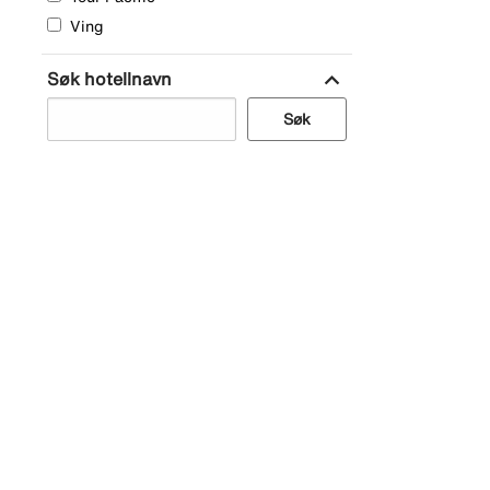
Ving
expand_more
Søk hotellnavn
Søk