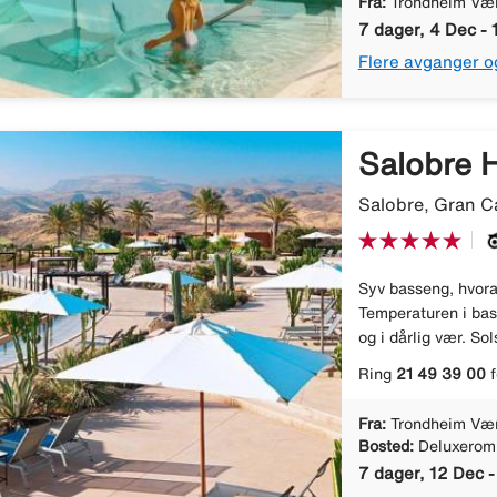
Fra:
Trondheim Væ
7 dager, 4 Dec - 
Flere avganger o
Salobre H
Salobre, Gran C
Syv basseng, hvora
Temperaturen i ba
og i dårlig vær. So
Ring
21 49 39 00
f
Fra:
Trondheim Væ
Bosted:
Deluxerom
7 dager, 12 Dec -