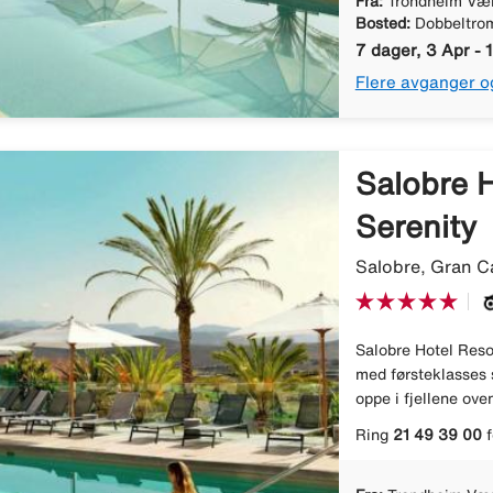
Fra:
Trondheim Væ
Bosted:
Dobbeltro
7 dager, 3 Apr - 
Flere avganger o
Salobre H
Serenity
Salobre, Gran C
Salobre Hotel Resor
med førsteklasses 
oppe i fjellene ove
Ring
21 49 39 00
f