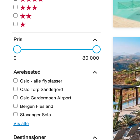
expand_more
Pris
0
30 000
expand_more
Avreisested
Oslo - alle flyplasser
Oslo Torp Sandefjord
Oslo Gardermoen Airport
Bergen Flesland
Stavanger Sola
Vis alle
expand_more
Destinasjoner