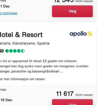
rnes
NOK/voksen
11 Dec
Velg
g romtyper
otel & Resort
anaria, Kanariøyene, Spania
v tre er oppvarmet til minst 22 grader om vinteren.
ssenget kan dog synke noen grader om morgenen, kvelden
lsenger, parasoller og bassenghåndklær ...
or mer informasjon om reisen.
rnes
11 617
NOK/voksen
 19 Dec
Velg