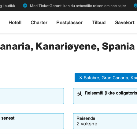
verified
emoji_emot
g i butikk
Med TicketGaranti kan du avbestille reisen om noe skjer
Hotell
Charter
Restplasser
Tilbud
Gavekort
Canaria, Kanariøyene, Spania -
Salobre, Gran Canaria, Ka
Reisemål (ikke obligatoris
 senest
Reisende
2 voksne