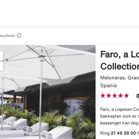

resultatet
Faro, a 
Collectio
Meloneras, Gran
Spania
Faro, a Lopesan Col
bakkeplan som er o
bassenget kan dog
Ring
21 49 39 00
f