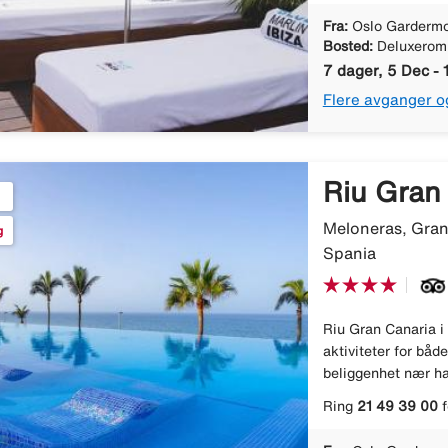
Fra:
Oslo Gardermo
Bosted:
Deluxerom
7 dager, 5 Dec - 
Flere avganger o
Riu Gran
Meloneras, Gran
g
Spania
Riu Gran Canaria i
aktiviteter for båd
beliggenhet nær ha
Ring
21 49 39 00
f