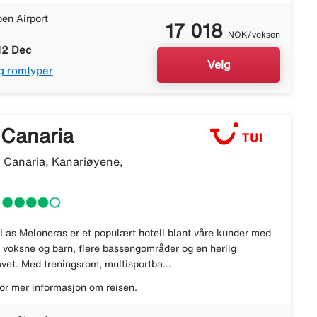
en Airport
17 018
NOK/voksen
12 Dec
Velg
g romtyper
 Canaria
 Canaria, Kanariøyene,
 Las Meloneras er et populært hotell blant våre kunder med
e voksne og barn, flere bassengområder og en herlig
vet. Med treningsrom, multisportba...
or mer informasjon om reisen.