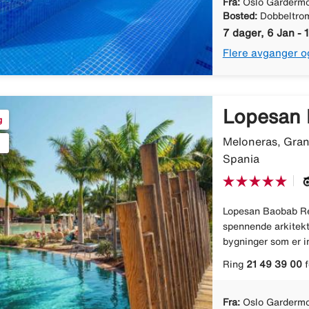
Fra:
Oslo Gardermo
Bosted:
Dobbeltro
7 dager, 6 Jan - 
Flere avganger o
Lopesan 
g
Meloneras, Gran
Spania
Lopesan Baobab Res
spennende arkitektu
bygninger som er i
Ring
21 49 39 00
f
Fra:
Oslo Gardermo