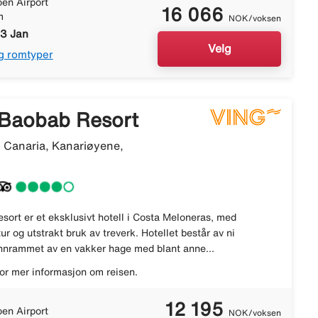
en Airport
16 066
m
NOK/voksen
13 Jan
Velg
g romtyper
Baobab Resort
 Canaria, Kanariøyene,
ort er et eksklusivt hotell i Costa Meloneras, med
r og utstrakt bruk av treverk. Hotellet består av ni
nnrammet av en vakker hage med blant anne...
or mer informasjon om reisen.
12 195
en Airport
NOK/voksen