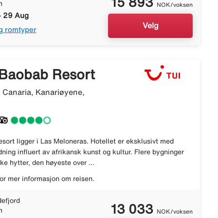
15 893
m
NOK/voksen
- 29 Aug
Velg
g romtyper
Baobab Resort
 Canaria, Kanariøyene,
ort ligger i Las Meloneras. Hotellet er eksklusivt med
dning influert av afrikansk kunst og kultur. Flere bygninger
ke hytter, den høyeste over ...
or mer informasjon om reisen.
efjord
13 033
m
NOK/voksen