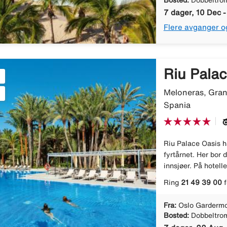
Bosted:
Dobbeltro
7 dager, 10 Dec -
Flere avganger o
Riu Palac
Meloneras, Gran
Spania
Riu Palace Oasis h
fyrtårnet. Her bor 
innsjøer. På hotell
Ring
21 49 39 00
f
Fra:
Oslo Gardermo
Bosted:
Dobbeltro