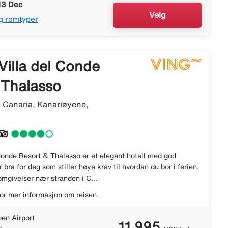
13 Dec
Velg
g romtyper
Villa del Conde
 Thalasso
 Canaria, Kanariøyene,
Conde Resort & Thalasso er et elegant hotell med god
 bra for deg som stiller høye krav til hvordan du bor i ferien.
omgivelser nær stranden i C...
or mer informasjon om reisen.
en Airport
11 995