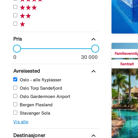
expand_more
Pris
Familievennli
0
30 000
Sentralt
expand_more
Avreisested
Oslo - alle flyplasser
Oslo Torp Sandefjord
Oslo Gardermoen Airport
Bergen Flesland
Stavanger Sola
Vis alle
expand_more
Destinasjoner