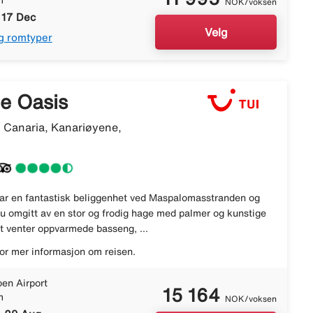
m
NOK/voksen
 17 Dec
Velg
g romtyper
e Oasis
 Canaria, Kanariøyene,
ar en fantastisk beliggenhet ved Maspalomasstranden og
du omgitt av en stor og frodig hage med palmer og kunstige
et venter oppvarmede basseng, ...
or mer informasjon om reisen.
en Airport
15 164
m
NOK/voksen