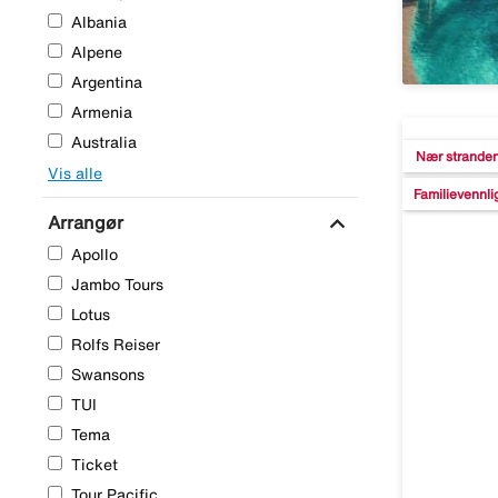
Albania
Alpene
Argentina
Armenia
Australia
Nær strande
Vis alle
Familievennli
expand_more
Arrangør
Apollo
Jambo Tours
Lotus
Rolfs Reiser
Swansons
TUI
Tema
Ticket
Tour Pacific