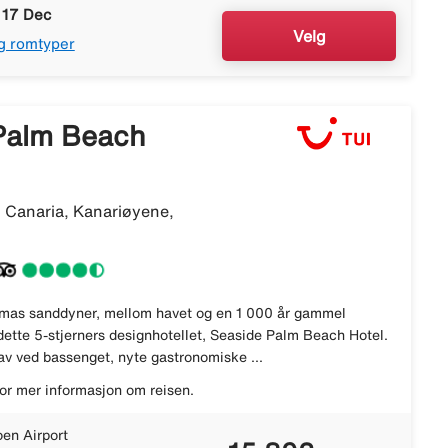
 17 Dec
Velg
g romtyper
Palm Beach
 Canaria, Kanariøyene,
mas sanddyner, mellom havet og en 1 000 år gammel
dette 5-stjerners designhotellet, Seaside Palm Beach Hotel.
av ved bassenget, nyte gastronomiske ...
or mer informasjon om reisen.
en Airport