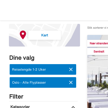
Slik sorterer vi 
Kart
Nær stranden
Sentralt
Dine valg
close
Fjern:
Reiselengde 1-2 Uker
close
Fjern:
Oslo - Alle Flyplasser
Filter
expand_more
Kategorier