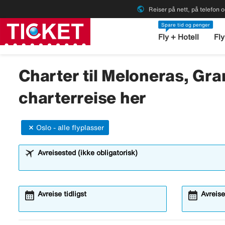
public
Reiser på nett, på telefon o
Spare tid og penger
Fly + Hotell
Fly
Charter til Meloneras, Gra
charterreise her
Oslo - alle flyplasser
Avreisested (ikke obligatorisk)
calendar_month
calendar_month
Avreise tidligst
Avreise