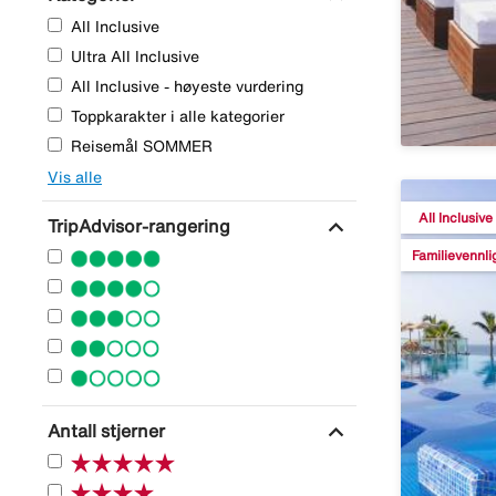
All Inclusive
Ultra All Inclusive
All Inclusive - høyeste vurdering
Toppkarakter i alle kategorier
Reisemål SOMMER
Vis alle
All Inclusive
expand_more
TripAdvisor-rangering
Familievennli
expand_more
Antall stjerner