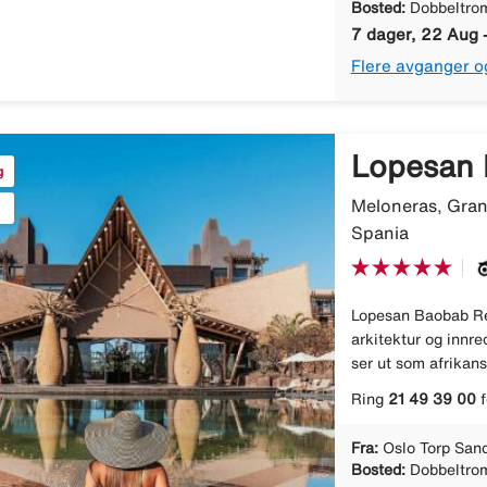
Bosted:
Dobbeltro
7 dager, 22 Aug 
Flere avganger o
Lopesan 
g
Meloneras, Gran
Spania
Lopesan Baobab Res
arkitektur og innre
ser ut som afrikans
Ring
21 49 39 00
f
Fra:
Oslo Torp Sand
Bosted:
Dobbeltro