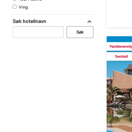
Ving
expand_more
Søk hotellnavn
Søk
Familievennli
Sentralt