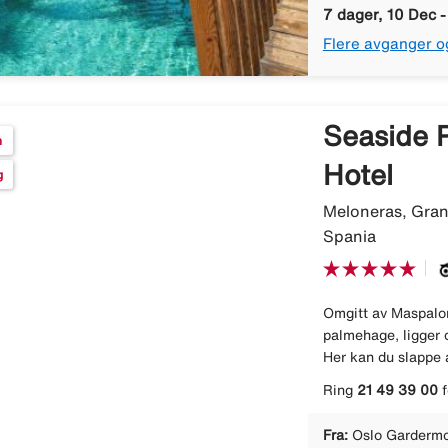
7 dager, 10 Dec -
Flere avganger o
Seaside 
n
Hotel
g
Meloneras, Gran
Spania
Omgitt av Maspalo
palmehage, ligger 
Her kan du slappe 
Ring
21 49 39 00
f
Fra:
Oslo Gardermo