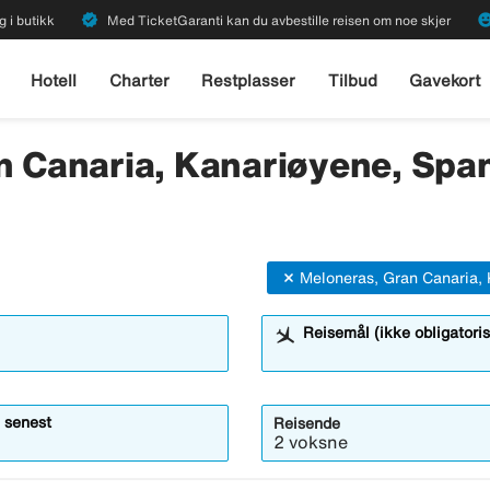
verified
emoji_emot
g i butikk
Med TicketGaranti kan du avbestille reisen om noe skjer
Hotell
Charter
Restplasser
Tilbud
Gavekort
n Canaria, Kanariøyene, Spani
Meloneras, Gran Canaria,
Reisemål (ikke obligatoris
 senest
Reisende
2 voksne