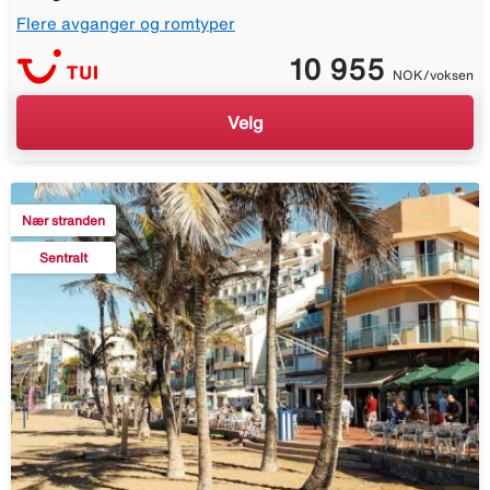
Flere avganger og romtyper
10 955
NOK/voksen
Velg
Nær stranden
Sentralt