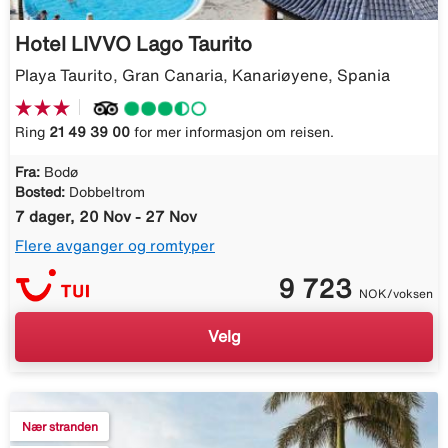
Hotel LIVVO Lago Taurito
Playa Taurito, Gran Canaria, Kanariøyene, Spania
Ring
21 49 39 00
for mer informasjon om reisen.
Fra:
Bodø
Bosted:
Dobbeltrom
7 dager, 20 Nov - 27 Nov
Flere avganger og romtyper
9 723
NOK/voksen
Velg
Nær stranden