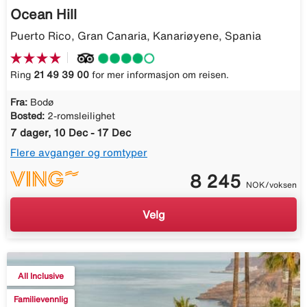
Ocean Hill
Puerto Rico, Gran Canaria, Kanariøyene, Spania
Ring
21 49 39 00
for mer informasjon om reisen.
Fra:
Bodø
Bosted:
2-romsleilighet
7 dager, 10 Dec - 17 Dec
Flere avganger og romtyper
8 245
NOK/voksen
Velg
All Inclusive
Familievennlig