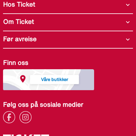
Hos Ticket
expand_more
Om Ticket
expand_more
Før avreise
expand_more
Finn oss
Våre butikker
Følg oss på sosiale medier