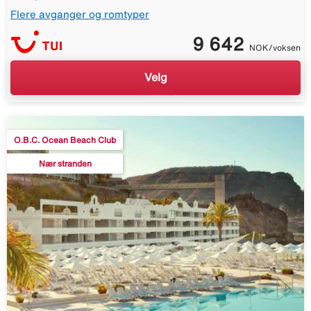
Flere avganger og romtyper
9 642
NOK/voksen
Velg
O.B.C. Ocean Beach Club
Nær stranden