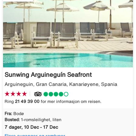
Sunwing Arguineguín Seafront
Arguineguin, Gran Canaria, Kanariøyene, Spania
Ring
21 49 39 00
for mer informasjon om reisen.
Fra:
Bodø
Bosted:
1-romsleilighet, liten
7 dager, 10 Dec - 17 Dec
Flere avganger og romtyper