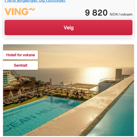
9 820
NOK/voksen
Velg
Hotell for voksne
Sentralt