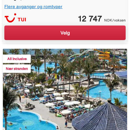
Flere avganger og romtyper
12 747
NOK/voksen
Velg
All Inclusive
Nær stranden