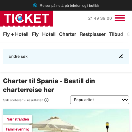
public
Reiser på nett, på telefon og i butikk
Ring oss på
21 49 39 00
Fly + Hotell
Fly
Hotell
Charter
Restplasser
Tilbud
Ga
End
Endre søk
søk
Charter til Spania - Bestill din
charterreise her
Sortering

Slik sorterer vi resultatet
Nær stranden
Familievennlig