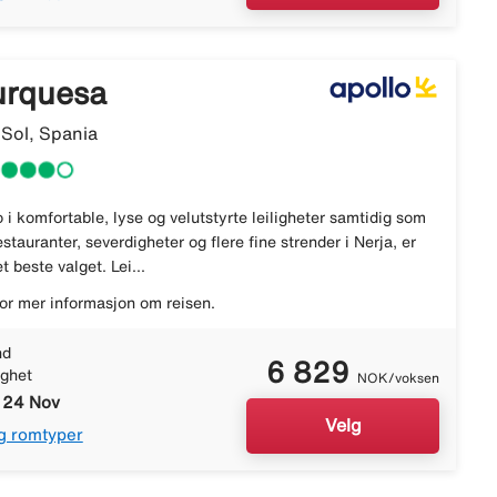
urquesa
 Sol, Spania
 i komfortable, lyse og velutstyrte leiligheter samtidig som
restauranter, severdigheter og flere fine strender i Nerja, er
 beste valget. Lei...
or mer informasjon om reisen.
nd
6 829
ighet
NOK/voksen
- 24 Nov
Velg
g romtyper