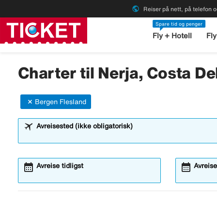
public
Reiser på nett, på telefon o
Spare tid og penger
Fly + Hotell
Fly
Charter til Nerja, Costa Del
Bergen Flesland
Avreisested (ikke obligatorisk)
calendar_month
calendar_month
Avreise tidligst
Avreise