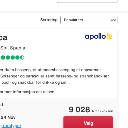
Sortering
ca
 Sol, Spania
er du to basseng, et utendørsbasseng og et oppvarmet
Solsenger og parasoller samt basseng- og strandhåndklær
t pool- og snackbar for drikke og sm...
or mer informasjon om reisen.
nd
9 028
m
NOK/voksen
- 24 Nov
Velg
g romtyper