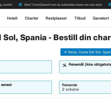
verified
emoji_emot
g i butikk
Med TicketGaranti kan du avbestille reisen om noe skjer
Hotell
Charter
Restplasser
Tilbud
Gavekort
 Sol, Spania - Bestill din cha
Nerja, Costa Del Sol, Span
Reisemål (ikke obligatoris
 senest
Reisende
2 voksne