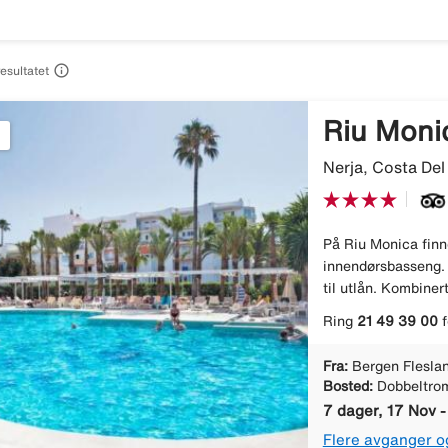

resultatet
Riu Moni
Nerja, Costa Del
På Riu Monica finn
innendørsbasseng. 
til utlån. Kombiner
Ring
21 49 39 00
f
Fra:
Bergen Flesla
Bosted:
Dobbeltro
7 dager, 17 Nov 
Flere avganger o