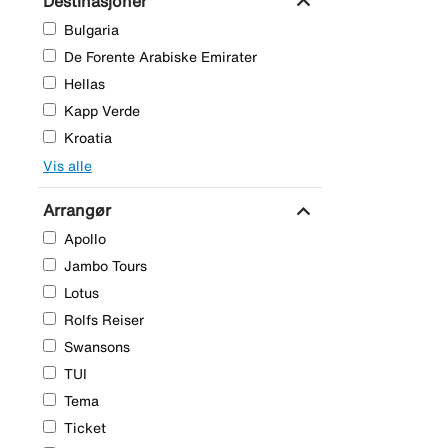
expand_more
Destinasjoner
Bulgaria
De Forente Arabiske Emirater
Hellas
Kapp Verde
Kroatia
Vis alle
expand_more
Arrangør
Apollo
Jambo Tours
Lotus
Rolfs Reiser
Swansons
TUI
Tema
Ticket