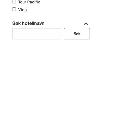
Tour Pacific
Ving
expand_more
Søk hotellnavn
Søk