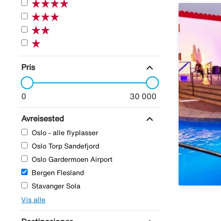
expand_more
Pris
0
30 000
expand_more
Avreisested
Oslo - alle flyplasser
Oslo Torp Sandefjord
Oslo Gardermoen Airport
Bergen Flesland
Stavanger Sola
Vis alle