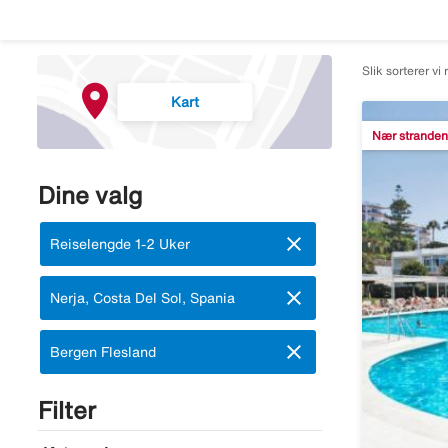
Slik sorterer vi 
Kart
Nær stranden
Dine valg
close
Fjern:
Reiselengde 1-2 Uker
close
Fjern:
Nerja, Costa Del Sol, Spania
close
Fjern:
Bergen Flesland
Filter