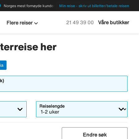
ions
Norges mest fornøyde kunder
Min reise - skriv ut billetter/betale reisen
keyboard_arrow_down
Ring oss på
21 49 39 00
Våre butikker
Flere reiser
rterreise her
ia
k)
Reiselengde
Endre søk