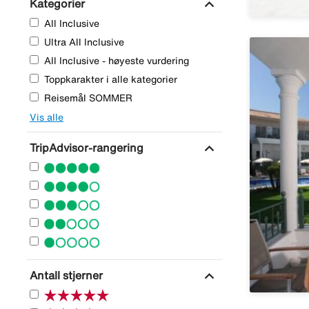
expand_more
Kategorier
All Inclusive
Ultra All Inclusive
All Inclusive - høyeste vurdering
Toppkarakter i alle kategorier
Reisemål SOMMER
Vis alle
expand_more
TripAdvisor-rangering
expand_more
Antall stjerner