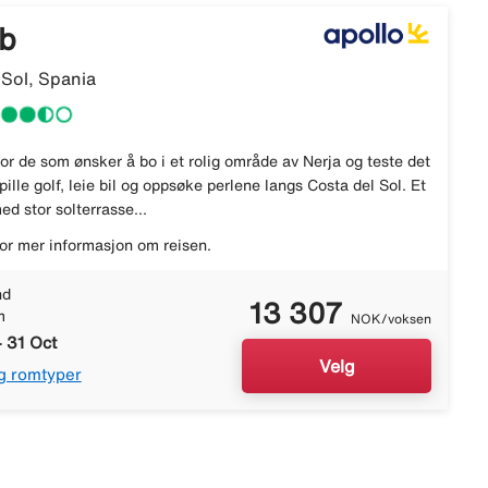
ub
 Sol, Spania
or de som ønsker å bo i et rolig område av Nerja og teste det
pille golf, leie bil og oppsøke perlene langs Costa del Sol. Et
d stor solterrasse...
or mer informasjon om reisen.
nd
13 307
m
NOK/voksen
- 31 Oct
Velg
g romtyper