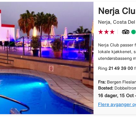
Nerja Cl
Nerja, Costa Del
Nerja Club passer f
lokale kjøkkenet, s
utendørsbasseng me
Ring
21 49 39 00
f
Fra:
Bergen Flesla
Bosted:
Dobbeltro
16 dager, 15 Oct 
Flere avganger o