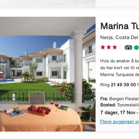
Marina T
Nerja, Costa Del
Hvis du ønsker å bo
du har kort vei til 
Marina Turquesa det
Ring
21 49 39 00
f
Fra:
Bergen Flesla
Bosted:
Toromsleil
7 dager, 17 Nov 
Flere avganger o