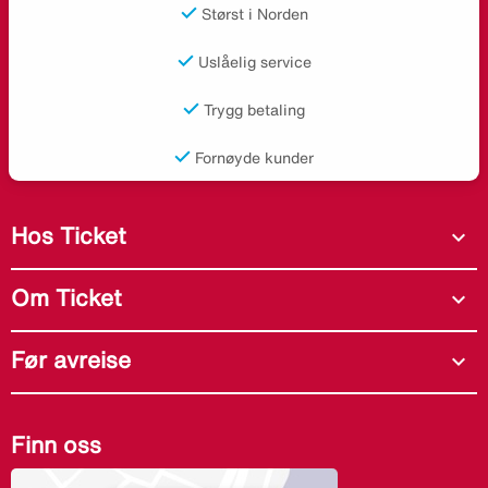
Størst i Norden
Uslåelig service
Trygg betaling
Fornøyde kunder
Hos Ticket
expand_more
Om Ticket
expand_more
Før avreise
expand_more
Finn oss