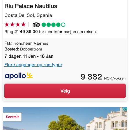
Riu Palace Nautilus
Costa Del Sol, Spania
Ring
21 49 39 00
for mer informasjon om reisen.
Fra:
Trondheim Værnes
Bosted:
Dobbeltrom
7 dager, 11 Jan - 18 Jan
Flere avganger og romtyper
9 332
NOK/voksen
Velg
Sentralt