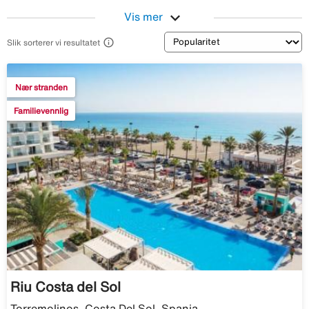
expand_more
Vis mer
Sortering

Slik sorterer vi resultatet
Nær stranden
Familievennlig
Riu Costa del Sol
Torremolinos, Costa Del Sol, Spania