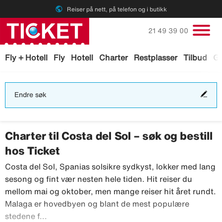
public
Reiser på nett, på telefon og i butikk
Ring oss på
21 49 39 00
Fly + Hotell
Fly
Hotell
Charter
Restplasser
Tilbud
Ga
End
Endre søk
søk
Charter til Costa del Sol – søk og bestill
hos Ticket
Costa del Sol, Spanias solsikre sydkyst, lokker med lang
sesong og fint vær nesten hele tiden. Hit reiser du
mellom mai og oktober, men mange reiser hit året rundt.
Malaga er hovedbyen og blant de mest populære
Costa del Sol, Spanias solsikre sydkyst, lokke
stedene f...