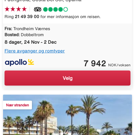
Ring
21 49 39 00
for mer informasjon om reisen.
Fra:
Trondheim Værnes
Bosted:
Dobbeltrom
8 dager, 24 Nov - 2 Dec
Flere avganger og romtyper
7 942
NOK/voksen
Velg
Nær stranden