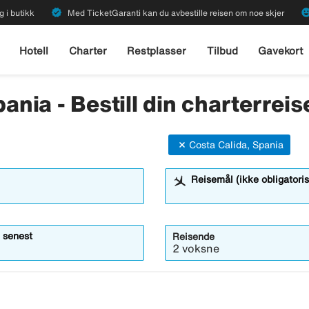
verified
emoji_emot
g i butikk
Med TicketGaranti kan du avbestille reisen om noe skjer
Hotell
Charter
Restplasser
Tilbud
Gavekort
pania - Bestill din charterreis
Costa Calida, Spania
Reisemål (ikke obligatoris
 senest
Reisende
2 voksne