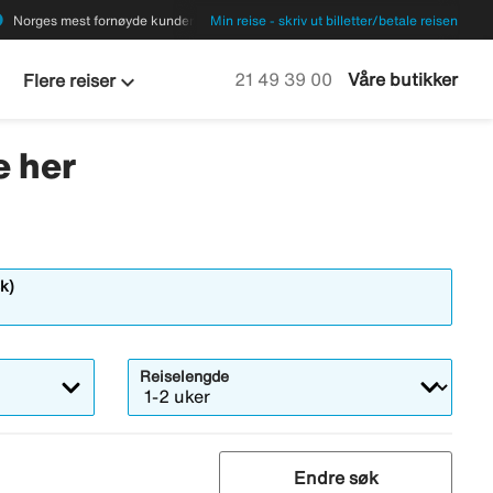
ions
Norges mest fornøyde kunder
Min reise - skriv ut billetter/betale reisen
keyboard_arrow_down
Ring oss på
21 49 39 00
Våre butikker
Flere reiser
e her
k)
Reiselengde
Endre søk