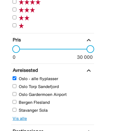
expand_more
Pris
0
30 000
expand_more
Avreisested
Oslo - alle flyplasser
Oslo Torp Sandefjord
Oslo Gardermoen Airport
Bergen Flesland
Stavanger Sola
Vis alle