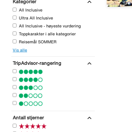
expand_more
Kategorier
All Inclusive
Ultra All Inclusive
All Inclusive - høyeste vurdering
Toppkarakter i alle kategorier
Reisemål SOMMER
Vis alle
expand_more
TripAdvisor-rangering
expand_more
Antall stjerner