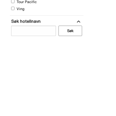
Tour Pacific
Ving
expand_more
Søk hotellnavn
Søk