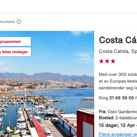

resultatet
Costa Cá
gruppereiser
Costa Calida, S
 felles middager
Med over 300 solda
et av Europas best
sandstrender seg la
Ring
21 49 39 00
f
Fra:
Oslo Gardermo
Bosted:
2-bäddsru
15 dager, 12 Apr 
Flere avganger o