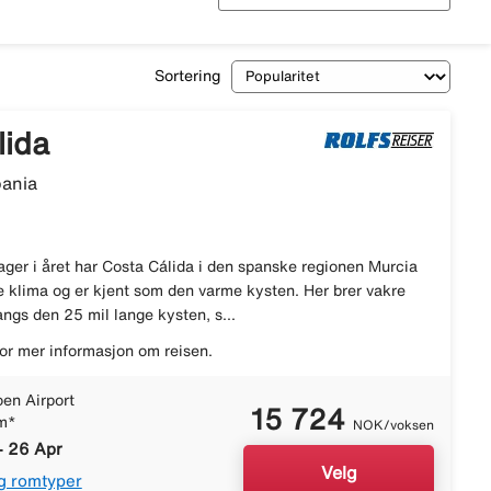
Sortering
lida
pania
ger i året har Costa Cálida i den spanske regionen Murcia
e klima og er kjent som den varme kysten. Her brer vakre
ngs den 25 mil lange kysten, s...
or mer informasjon om reisen.
en Airport
15 724
m*
NOK/voksen
- 26 Apr
Velg
g romtyper