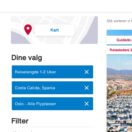
Slik sorterer vi 
Kart
Guidede 
Reiseledere &
Dine valg
close
Fjern:
Reiselengde 1-2 Uker
close
Fjern:
Costa Calida, Spania
close
Fjern:
Oslo - Alle Flyplasser
Filter