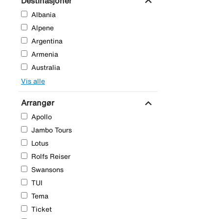
expand_more
Destinasjoner
Albania
Alpene
Argentina
Armenia
Australia
Vis alle
expand_more
Arrangør
Apollo
Jambo Tours
Lotus
Rolfs Reiser
Swansons
TUI
Tema
Ticket