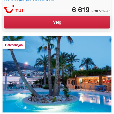
6 619
NOK/voksen
Velg
Halvpensjon