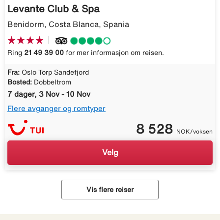
Levante Club & Spa
Benidorm, Costa Blanca, Spania
Ring
21 49 39 00
for mer informasjon om reisen.
Fra:
Oslo Torp Sandefjord
Bosted:
Dobbeltrom
7 dager, 3 Nov - 10 Nov
Flere avganger og romtyper
8 528
NOK/voksen
Velg
Vis flere reiser