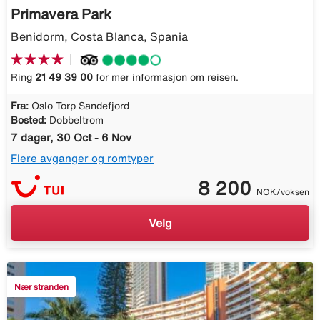
Primavera Park
Benidorm, Costa Blanca, Spania
Ring
21 49 39 00
for mer informasjon om reisen.
Fra:
Oslo Torp Sandefjord
Bosted:
Dobbeltrom
7 dager, 30 Oct - 6 Nov
Flere avganger og romtyper
8 200
NOK/voksen
Velg
Nær stranden