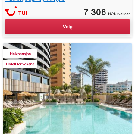
7 306
NOK/voksen
Velg
Halvpensjon
Hotell for voksne