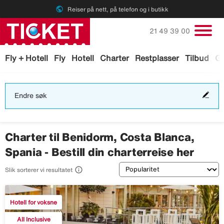
public
Reiser på nett, på telefon og i butikk
Ring oss på
21 49 39 00
Fly + Hotell
Fly
Hotell
Charter
Restplasser
Tilbud
Ga
End
Endre søk
søk
Charter til Benidorm, Costa Blanca,
Spania - Bestill din charterreise her
Sortering

Slik sorterer vi resultatet
Hotell for voksne
All Inclusive