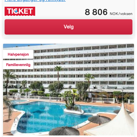
8 806
NOK/voksen
Velg
Halvpensjon
Familievennlig