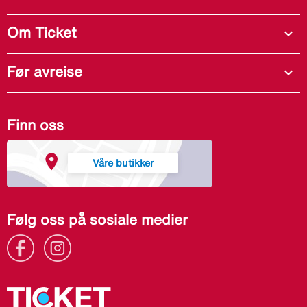
Om Ticket
expand_more
Før avreise
expand_more
Finn oss
Våre butikker
Følg oss på sosiale medier