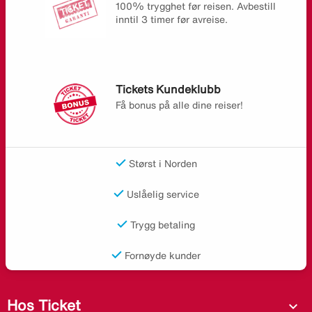
100% trygghet før reisen. Avbestill
inntil 3 timer før avreise.
Tickets Kundeklubb
Få bonus på alle dine reiser!
Størst i Norden
Uslåelig service
Trygg betaling
Fornøyde kunder
Hos Ticket
expand_more