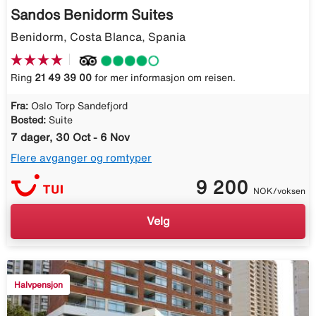
Sandos Benidorm Suites
Benidorm, Costa Blanca, Spania
Ring
21 49 39 00
for mer informasjon om reisen.
Fra:
Oslo Torp Sandefjord
Bosted:
Suite
7 dager, 30 Oct - 6 Nov
Flere avganger og romtyper
9 200
NOK/voksen
Velg
Halvpensjon