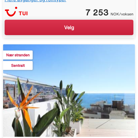
7 253
NOK/voksen
Velg
Nær stranden
Sentralt