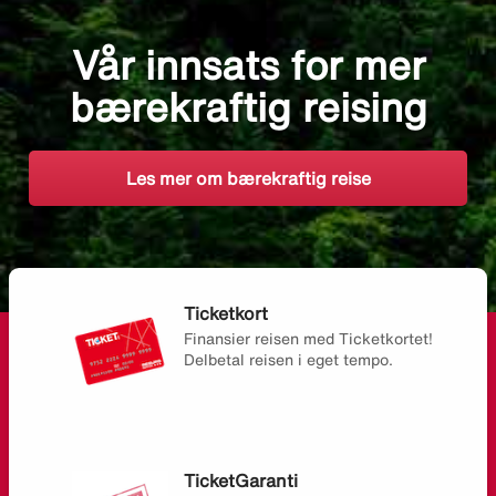
Vår innsats for mer
bærekraftig reising
Les mer om bærekraftig reise
Ticketkort
Finansier reisen med Ticketkortet!
Delbetal reisen i eget tempo.
TicketGaranti